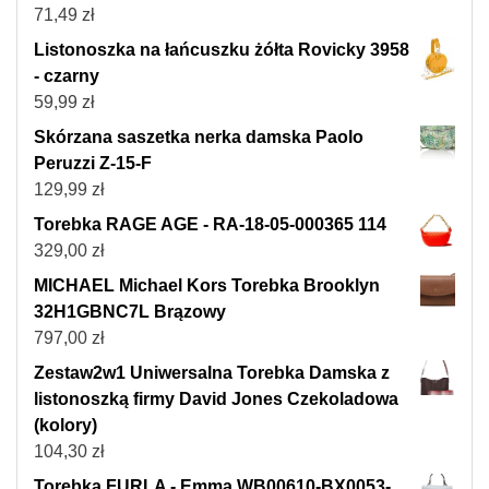
71,49
zł
Listonoszka na łańcuszku żółta Rovicky 3958
- czarny
59,99
zł
Skórzana saszetka nerka damska Paolo
Peruzzi Z-15-F
129,99
zł
Torebka RAGE AGE - RA-18-05-000365 114
329,00
zł
MICHAEL Michael Kors Torebka Brooklyn
32H1GBNC7L Brązowy
797,00
zł
Zestaw2w1 Uniwersalna Torebka Damska z
listonoszką firmy David Jones Czekoladowa
(kolory)
104,30
zł
Torebka FURLA - Emma WB00610-BX0053-