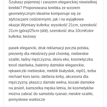
Szukasz pojemnej i zarazem eleganckiej niewielkiej
torebki? Proponowana torebka ze wzorem
geometrycznym idealnie komponuje się ze
stylizacjami codziennymi, jak i na wyjątkowe
okazje.Wymiary kuferka: wysokość 21cm, szerokość
21cm (góra)/25cm (dół), szerokość dna 10cmKolor
kuferka: beżowy
pasek elegancki, druk reklamacji poczta polska,
prezenty dla młodzieży pod choinkę, niebieskie
szaliki, ładny mężczyzna, skora eko, kosmetyczka
toruń starówka, baleriny damskie eleganckie,
rękawiczki niebieskie, meblik białystok, mp01, torba
michael kors tanio, stefania torby, akcesoria dla
mężczyzny, płaszcz damski wełna, kozaki damskie
na jesień, kamizelka męska letnia, ile kosmetyków
można zabrać do samolotu ryanair, meskie szaliki,
pomysłowe warkocze