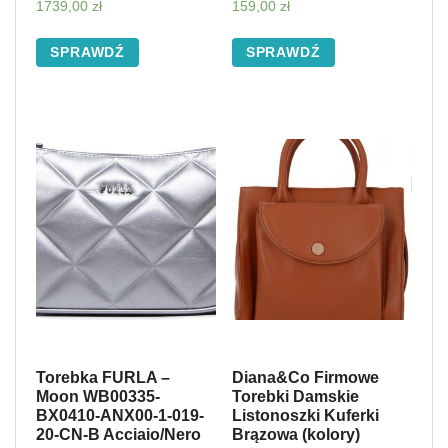
1739,00
zł
159,00
zł
SPRAWDŹ
SPRAWDŹ
Torebka FURLA –
Diana&Co Firmowe
Moon WB00335-
Torebki Damskie
BX0410-ANX00-1-019-
Listonoszki Kuferki
20-CN-B Acciaio/Nero
Brązowa (kolory)