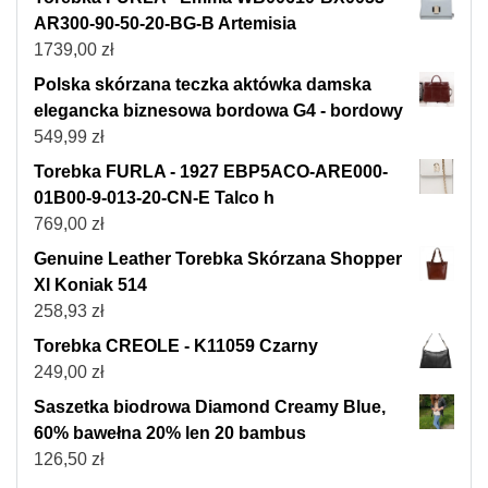
AR300-90-50-20-BG-B Artemisia
1739,00
zł
Polska skórzana teczka aktówka damska
elegancka biznesowa bordowa G4 - bordowy
549,99
zł
Torebka FURLA - 1927 EBP5ACO-ARE000-
01B00-9-013-20-CN-E Talco h
769,00
zł
Genuine Leather Torebka Skórzana Shopper
Xl Koniak 514
258,93
zł
Torebka CREOLE - K11059 Czarny
249,00
zł
Saszetka biodrowa Diamond Creamy Blue,
60% bawełna 20% len 20 bambus
126,50
zł