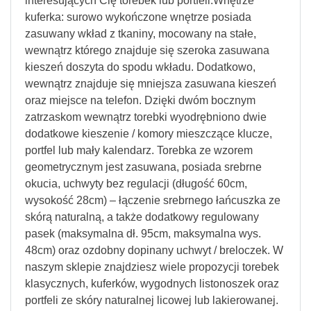
interesujących Cię torebek lub portfeli.Wnętrze
kuferka: surowo wykończone wnętrze posiada
zasuwany wkład z tkaniny, mocowany na stałe,
wewnątrz którego znajduje się szeroka zasuwana
kieszeń doszyta do spodu wkładu. Dodatkowo,
wewnątrz znajduje się mniejsza zasuwana kieszeń
oraz miejsce na telefon. Dzięki dwóm bocznym
zatrzaskom wewnątrz torebki wyodrębniono dwie
dodatkowe kieszenie / komory mieszczące klucze,
portfel lub mały kalendarz. Torebka ze wzorem
geometrycznym jest zasuwana, posiada srebrne
okucia, uchwyty bez regulacji (długość 60cm,
wysokość 28cm) – łączenie srebrnego łańcuszka ze
skórą naturalną, a także dodatkowy regulowany
pasek (maksymalna dł. 95cm, maksymalna wys.
48cm) oraz ozdobny dopinany uchwyt / breloczek. W
naszym sklepie znajdziesz wiele propozycji torebek
klasycznych, kuferków, wygodnych listonoszek oraz
portfeli ze skóry naturalnej licowej lub lakierowanej.