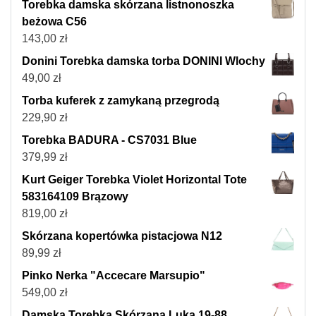
Torebka damska skórzana listnonoszka
beżowa C56
143,00
zł
Donini Torebka damska torba DONINI Wlochy
49,00
zł
Torba kuferek z zamykaną przegrodą
229,90
zł
Torebka BADURA - CS7031 Blue
379,99
zł
Kurt Geiger Torebka Violet Horizontal Tote
583164109 Brązowy
819,00
zł
Skórzana kopertówka pistacjowa N12
89,99
zł
Pinko Nerka "Accecare Marsupio"
549,00
zł
Damska Torebka Skórzana Luka 19-88