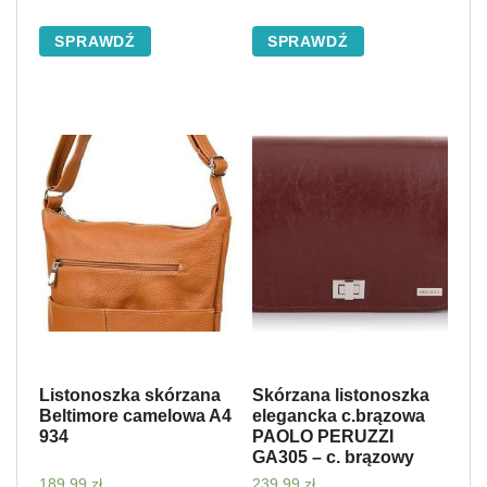
SPRAWDŹ
SPRAWDŹ
Listonoszka skórzana
Skórzana listonoszka
Beltimore camelowa A4
elegancka c.brązowa
934
PAOLO PERUZZI
GA305 – c. brązowy
189,99
zł
239,99
zł