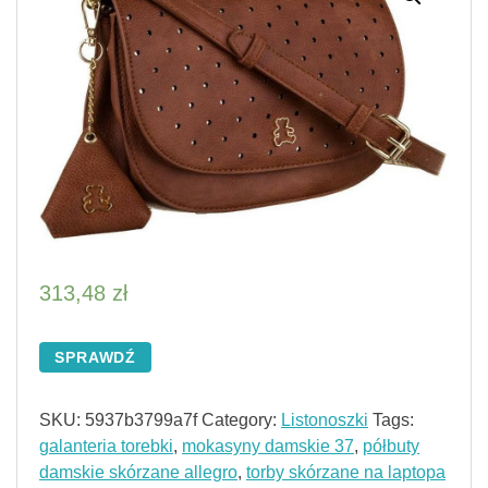
313,48
zł
SPRAWDŹ
SKU:
5937b3799a7f
Category:
Listonoszki
Tags:
galanteria torebki
,
mokasyny damskie 37
,
półbuty
damskie skórzane allegro
,
torby skórzane na laptopa