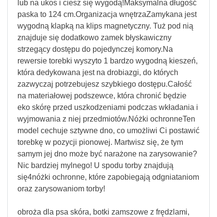
lub na ukos i ciesz się wygodą!Maksymalna długość
paska to 124 cm.Organizacja wnętrzaZamykana jest
wygodną klapką na klips magnetyczny. Tuż pod nią
znajduje się dodatkowo zamek błyskawiczny
strzegący dostępu do pojedynczej komory.Na
rewersie torebki wyszyto 1 bardzo wygodną kieszeń,
która dedykowana jest na drobiazgi, do których
zazwyczaj potrzebujesz szybkiego dostępu.Całość
na materiałowej podszewce, która chronić będzie
eko skórę przed uszkodzeniami podczas wkładania i
wyjmowania z niej przedmiotów.Nóżki ochronneTen
model cechuje sztywne dno, co umożliwi Ci postawić
torebkę w pozycji pionowej. Martwisz się, że tym
samym jej dno może być narażone na zarysowanie?
Nic bardziej mylnego! U spodu torby znajdują
się4nóżki ochronne, które zapobiegają odgniataniom
oraz zarysowaniom torby!
obroża dla psa skóra, botki zamszowe z frędzlami,