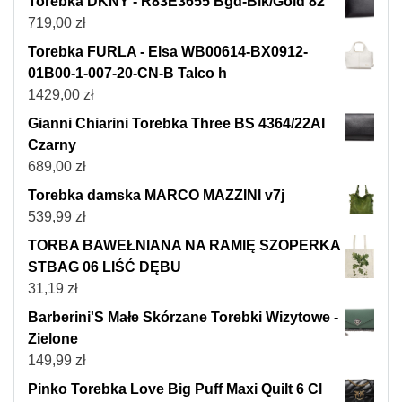
Torebka DKNY - R83E3655 Bgd-Blk/Gold 82
719,00
zł
Torebka FURLA - Elsa WB00614-BX0912-
01B00-1-007-20-CN-B Talco h
1429,00
zł
Gianni Chiarini Torebka Three BS 4364/22AI
Czarny
689,00
zł
Torebka damska MARCO MAZZINI v7j
539,99
zł
TORBA BAWEŁNIANA NA RAMIĘ SZOPERKA
STBAG 06 LIŚĆ DĘBU
31,19
zł
Barberini'S Małe Skórzane Torebki Wizytowe -
Zielone
149,99
zł
Pinko Torebka Love Big Puff Maxi Quilt 6 Cl