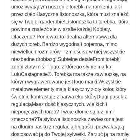
umożliwiającym noszenie torebki na ramieniu jak i
przez ciałoKlasyczna listonoszka, która musi znaleźć
się w Twojej garderobie!Listonoszka to torebka, która
powinna znaleźć się w szafie każdej Kobiety.
Dlaczego? Ponieważ to idealna alternatywa dla
dużych toreb. Bardzo wygodna i pojemna, mimo
niewielkich rozmiarów – zmieścisz w niej wszystkie
niezbędne drobiazgi.Subtelne detaleFront torebki
zdobi złoty miś – logo, z którego słynie marka
LuluCastagnette®. Torebka ma także zawieszkę, na
którym wygrawerowane jest logo marki.Wszystkie
metalowe elementy mają klasyczny złoty kolor, który
świetnie kontrastuje z barwa eko skóryDługi pasek z
regulacjąMasz dość klasycznych, wielkich i
nieporęcznych toreb? Twoje dłonie są już nimi
zmęczone?Ta stylowa listonoszka zawieszona jest
na długim pasku z regulacją długości, pozwalającą
dostosować ją do Twojej sylwetki. Zarzuć ją na ramię