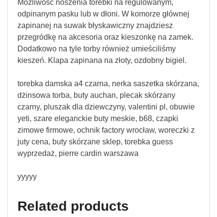
Możliwość noszenia torebki na regulowanym,
odpinanym pasku lub w dłoni. W komorze głównej
zapinanej na suwak błyskawiczny znajdziesz
przegródkę na akcesoria oraz kieszonkę na zamek.
Dodatkowo na tyle torby również umieściliśmy
kieszeń. Klapa zapinana na złoty, ozdobny bigiel.
torebka damska a4 czarna, nerka saszetka skórzana,
dżinsowa torba, buty auchan, plecak skórzany
czarny, pluszak dla dziewczyny, valentini pl, obuwie
yeti, szare eleganckie buty meskie, b68, czapki
zimowe firmowe, ochnik factory wrocław, woreczki z
juty cena, buty skórzane sklep, torebka guess
wyprzedaż, pierre cardin warszawa
yyyyy
Related products