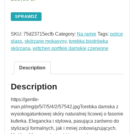
SPRAWDŹ
SKU:
75d23715ecfb
Category:
Na ramię
Tags:
police
glass
,
skórzane mokasyny
,
torebka biodrówka
skórzana
,
wittchen portfele damskie czerwone
Description
Description
https://gentle-
man.pl/img/p/5/7/5/4/2/57542.jpgTorebka damska z
wysokogatunkowej skóry naturalnej licowej o fasonie
kuferka. Elegancka i stylowa, pasująca zarówno do
stylizacji formalnych, jak i mniej zobowiązujących.