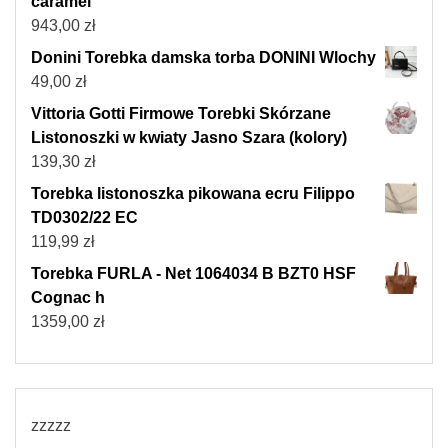
caramel
943,00
zł
Donini Torebka damska torba DONINI Wlochy
49,00
zł
Vittoria Gotti Firmowe Torebki Skórzane
Listonoszki w kwiaty Jasno Szara (kolory)
139,30
zł
Torebka listonoszka pikowana ecru Filippo
TD0302/22 EC
119,99
zł
Torebka FURLA - Net 1064034 B BZT0 HSF
Cognac h
1359,00
zł
zzzzz