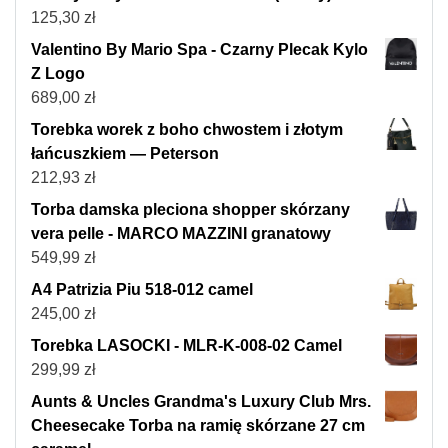
125,30
zł
Valentino By Mario Spa - Czarny Plecak Kylo
Z Logo
689,00
zł
Torebka worek z boho chwostem i złotym
łańcuszkiem — Peterson
212,93
zł
Torba damska pleciona shopper skórzany
vera pelle - MARCO MAZZINI granatowy
549,99
zł
A4 Patrizia Piu 518-012 camel
245,00
zł
Torebka LASOCKI - MLR-K-008-02 Camel
299,99
zł
Aunts & Uncles Grandma's Luxury Club Mrs.
Cheesecake Torba na ramię skórzane 27 cm