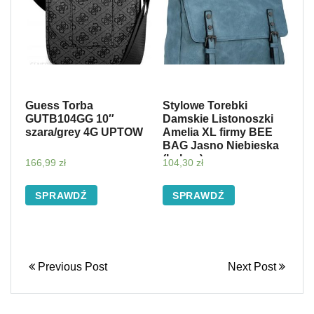
Guess Torba
Stylowe Torebki
GUTB104GG 10″
Damskie Listonoszki
szara/grey 4G UPTOW
Amelia XL firmy BEE
BAG Jasno Niebieska
(kolory)
166,99
zł
104,30
zł
SPRAWDŹ
SPRAWDŹ
Previous Post
Next Post