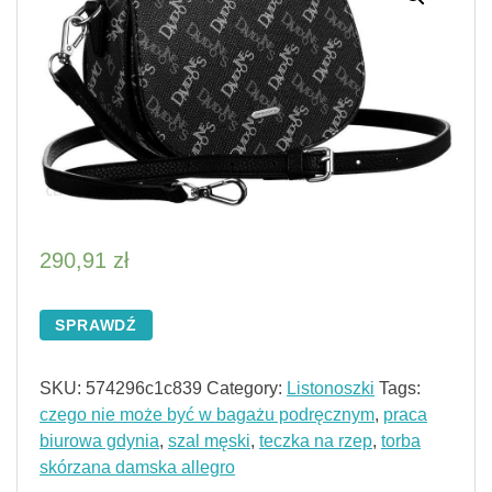
290,91
zł
SPRAWDŹ
SKU:
574296c1c839
Category:
Listonoszki
Tags:
czego nie może być w bagażu podręcznym
,
praca
biurowa gdynia
,
szal męski
,
teczka na rzep
,
torba
skórzana damska allegro