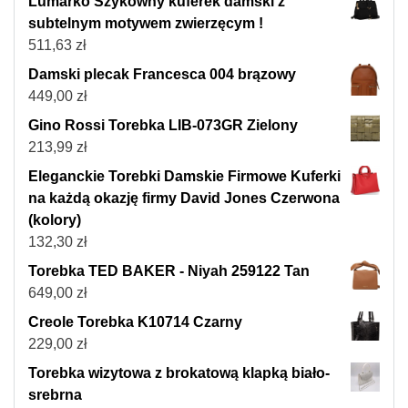
Lumarko Szykowny kuferek damski z
subtelnym motywem zwierzęcym !
511,63
zł
Damski plecak Francesca 004 brązowy
449,00
zł
Gino Rossi Torebka LIB-073GR Zielony
213,99
zł
Eleganckie Torebki Damskie Firmowe Kuferki
na każdą okazję firmy David Jones Czerwona
(kolory)
132,30
zł
Torebka TED BAKER - Niyah 259122 Tan
649,00
zł
Creole Torebka K10714 Czarny
229,00
zł
Torebka wizytowa z brokatową klapką biało-
srebrna