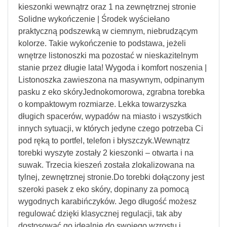
kieszonki wewnątrz oraz 1 na zewnętrznej stronie
Solidne wykończenie | Środek wyściełano
praktyczną podszewką w ciemnym, niebrudzącym
kolorze. Takie wykończenie to podstawa, jeżeli
wnętrze listonoszki ma pozostać w nieskazitelnym
stanie przez długie lata! Wygoda i komfort noszenia |
Listonoszka zawieszona na masywnym, odpinanym
pasku z eko skóryJednokomorowa, zgrabna torebka
o kompaktowym rozmiarze. Lekka towarzyszka
długich spacerów, wypadów na miasto i wszystkich
innych sytuacji, w których jedyne czego potrzeba Ci
pod ręką to portfel, telefon i błyszczyk.Wewnątrz
torebki wyszyte zostały 2 kieszonki – otwarta i na
suwak. Trzecia kieszeń została zlokalizowana na
tylnej, zewnętrznej stronie.Do torebki dołączony jest
szeroki pasek z eko skóry, dopinany za pomocą
wygodnych karabińczyków. Jego długość możesz
regulować dzięki klasycznej regulacji, tak aby
dostosować go idealnie do swojego wzrostu i