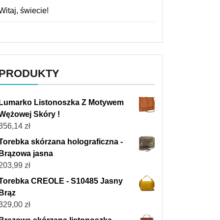
Witaj, świecie!
PRODUKTY
Lumarko Listonoszka Z Motywem
Wężowej Skóry !
356,14
zł
Torebka skórzana holograficzna -
Brązowa jasna
203,99
zł
Torebka CREOLE - S10485 Jasny
Brąz
329,00
zł