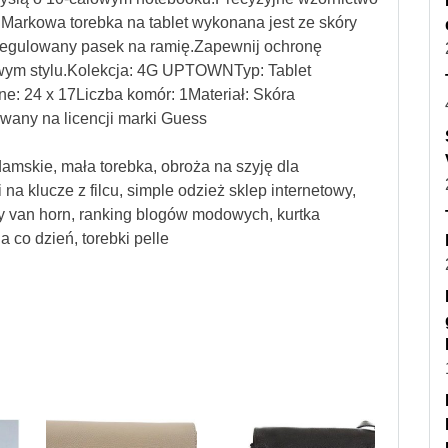
.Markowa torebka na tablet wykonana jest ze skóry
 regulowany pasek na ramię.Zapewnij ochronę
wym stylu.Kolekcja: 4G UPTOWNTyp: Tablet
e: 24 x 17Liczba komór: 1Materiał: Skóra
wany na licencji marki Guess
damskie, mała torebka, obroża na szyję dla
 na klucze z filcu, simple odzież sklep internetowy,
ty van horn, ranking blogów modowych, kurtka
 co dzień, torebki pelle