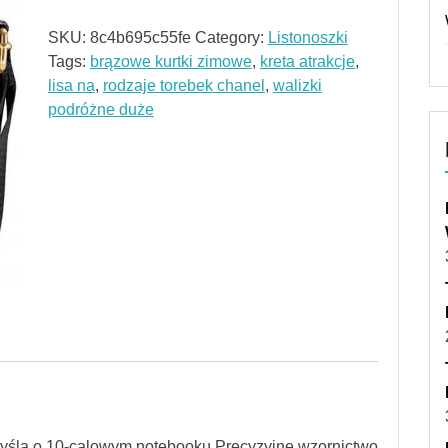
SKU:
8c4b695c55fe
Category:
Listonoszki
Tags:
brązowe kurtki zimowe
,
kreta atrakcje
,
lisa na
,
rodzaje torebek chanel
,
walizki
podróżne duże
yślą o 10-calowym notebooku.Precyzyjne wzornictwo