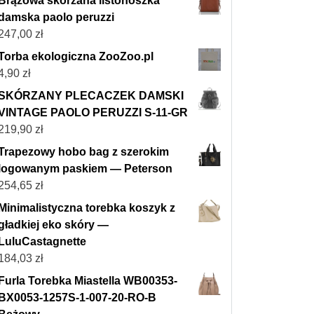
Brązowa skórzana listonoszka
damska paolo peruzzi
247,00
zł
Torba ekologiczna ZooZoo.pl
4,90
zł
SKÓRZANY PLECACZEK DAMSKI
VINTAGE PAOLO PERUZZI S-11-GR
219,90
zł
Trapezowy hobo bag z szerokim
logowanym paskiem — Peterson
254,65
zł
Minimalistyczna torebka koszyk z
gładkiej eko skóry —
LuluCastagnette
184,03
zł
Furla Torebka Miastella WB00353-
BX0053-1257S-1-007-20-RO-B