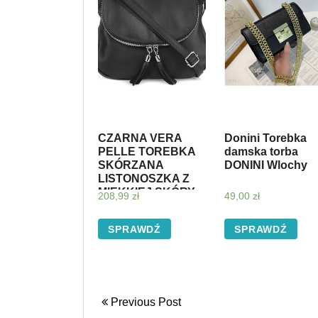
CZARNA VERA
Donini Torebka
PELLE TOREBKA
damska torba
SKÓRZANA
DONINI Wlochy
LISTONOSZKA Z
MIĘKKIEJ SKÓRY
208,99
zł
49,00
zł
K52
SPRAWDŹ
SPRAWDŹ
Previous Post