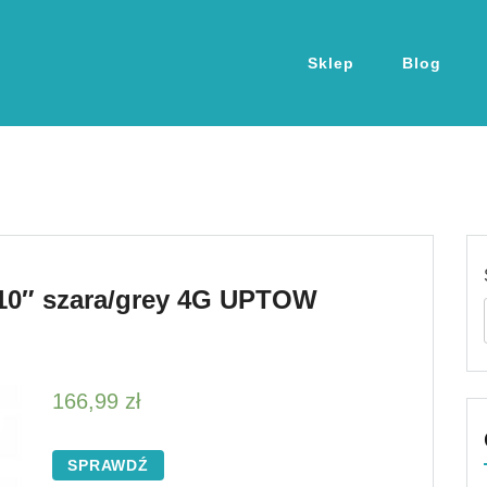
Sklep
Blog
0″ szara/grey 4G UPTOW
166,99
zł
SPRAWDŹ