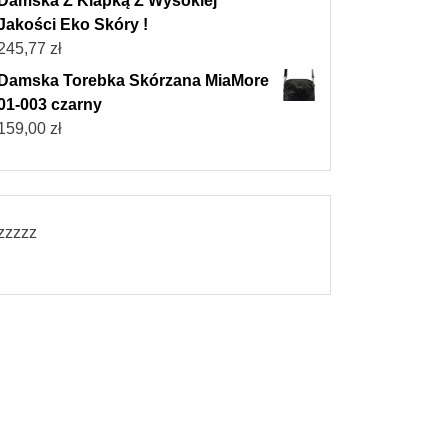
Damska Z Klapką Z Wysokiej
Jakości Eko Skóry !
245,77
zł
Damska Torebka Skórzana MiaMore
01-003 czarny
159,00
zł
zzzzz