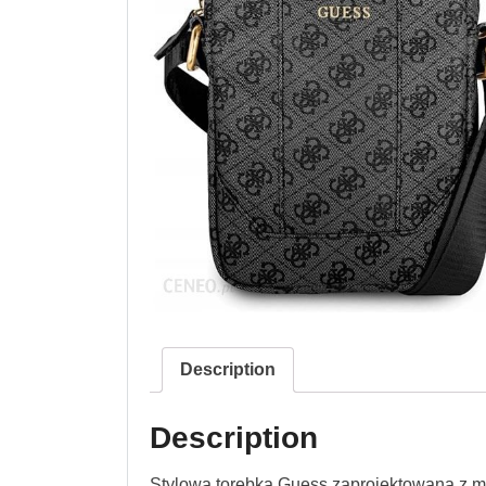
Description
Description
Stylowa torebka Guess zaprojektowana z m