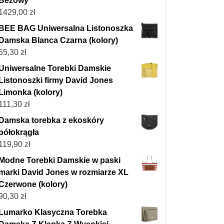
Beżowy
1429,00
zł
BEE BAG Uniwersalna Listonoszka
Damska Blanca Czarna (kolory)
55,30
zł
Uniwersalne Torebki Damskie
Listonoszki firmy David Jones
Limonka (kolory)
111,30
zł
Damska torebka z ekoskóry
półokrągła
119,90
zł
Modne Torebki Damskie w paski
marki David Jones w rozmiarze XL
Czerwone (kolory)
90,30
zł
Lumarko Klasyczna Torebka