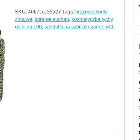
SKU:
4067ccc35a27
Tags:
brązowe kurtki
zimowe
,
intranet auchan
,
kosmetyczka tychy
os k
,
pa 100
,
sandałki na szpilce czarne
,
x41