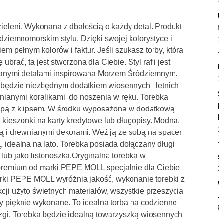
eleni. Wykonana z dbałością o każdy detal. Produkt
ziemnomorskim stylu. Dzięki swojej kolorystyce i
em pełnym kolorów i faktur. Jeśli szukasz torby, która
 ubrać, ta jest stworzona dla Ciebie. Styl rafii jest
ianymi detalami inspirowana Morzem Śródziemnym.
bka będzie niezbędnym dodatkiem wiosennych i letnich
wnianymi koralikami, do noszenia w ręku. Torebka
apą z klipsem. W środku wyposażona w dodatkową
kieszonki na karty kredytowe lub długopisy. Modna,
ią i drewnianymi dekorami. Weź ją ze sobą na spacer
 idealna na lato. Torebka posiada dołączany długi
lub jako listonoszka.Oryginalna torebka w
premium od marki PEPE MOLL specjalnie dla Ciebie
arki PEPE MOLL wyróżnia jakość, wykonanie torebki z
ji użyto świetnych materiałów, wszystkie przeszycia
 pięknie wykonane. To idealna torba na codzienne
azgi. Torebka będzie idealną towarzyszką wiosennych