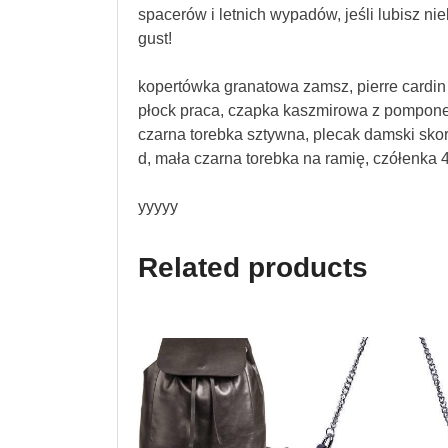
spacerów i letnich wypadów, jeśli lubisz ni
gust!
kopertówka granatowa zamsz, pierre cardi
płock praca, czapka kaszmirowa z pomponem,
czarna torebka sztywna, plecak damski skora
d, mała czarna torebka na ramię, czółenka 
yyyyy
Related products