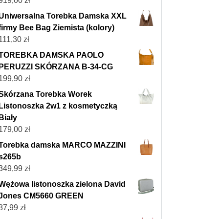
919,00
zł
Uniwersalna Torebka Damska XXL
firmy Bee Bag Ziemista (kolory)
111,30
zł
TOREBKA DAMSKA PAOLO
PERUZZI SKÓRZANA B-34-CG
199,90
zł
Skórzana Torebka Worek
Listonoszka 2w1 z kosmetyczką
Biały
179,00
zł
Torebka damska MARCO MAZZINI
s265b
349,99
zł
Wężowa listonoszka zielona David
Jones CM5660 GREEN
87,99
zł