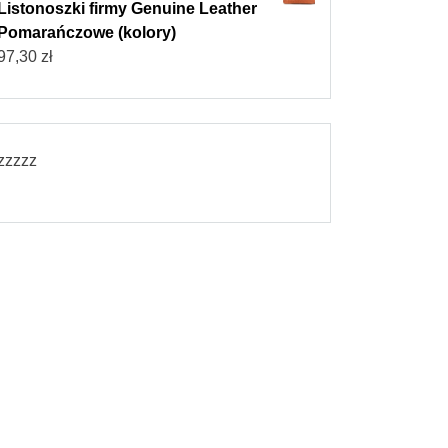
Listonoszki firmy Genuine Leather
Pomarańczowe (kolory)
97,30
zł
zzzzz