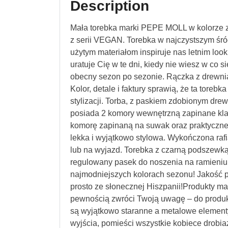
Description
Mała torebka marki PEPE MOLL w kolorze zi
z serii VEGAN. Torebka w najczystszym śród
użytym materiałom inspiruje nas letnim looki
uratuje Cię w te dni, kiedy nie wiesz w co się
obecny sezon po sezonie. Rączka z drewn
Kolor, detale i faktury sprawią, że ta tore
stylizacji. Torba, z paskiem zdobionym dre
posiada 2 komory wewnętrzną zapinane kl
komorę zapinaną na suwak oraz praktyczne 
lekka i wyjątkowo stylowa. Wykończona raf
lub na wyjazd. Torebka z czarną podszewką,
regulowany pasek do noszenia na ramieniu 
najmodniejszych kolorach sezonu! Jakość 
prosto ze słonecznej Hiszpanii!Produkty m
pewnością zwróci Twoją uwagę – do produkc
są wyjątkowo staranne a metalowe elementy
wyjścia, pomieści wszystkie kobiece drobi