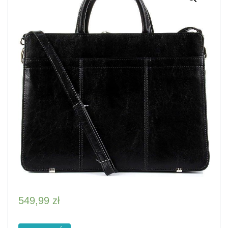
549,99
zł