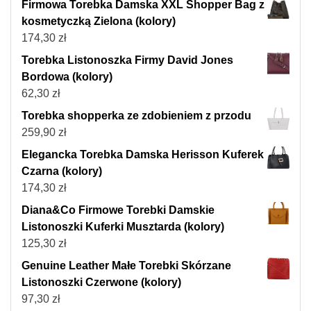
Firmowa Torebka Damska XXL Shopper Bag z
kosmetyczką Zielona (kolory)
174,30
zł
Torebka Listonoszka Firmy David Jones
Bordowa (kolory)
62,30
zł
Torebka shopperka ze zdobieniem z przodu
259,90
zł
Elegancka Torebka Damska Herisson Kuferek
Czarna (kolory)
174,30
zł
Diana&Co Firmowe Torebki Damskie
Listonoszki Kuferki Musztarda (kolory)
125,30
zł
Genuine Leather Małe Torebki Skórzane
Listonoszki Czerwone (kolory)
97,30
zł