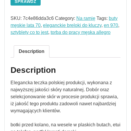
SPRAWDŹ
SKU:
7c4e86dda3c6
Category:
Na ramię
Tags:
buty
męskie lata 70
,
eleganckie breloki do kluczy
,
en 970
,
sztyblety co to jest
,
torba do pracy męska allegro
Description
Description
Elegancka teczka polskiej produkcji, wykonana z
najwyższej jakości skóry naturalnej. Dobór oraz
selekcjonowanie skór w procesie produkcji sprawia,
iż jakość tego produktu zadowoli nawet najbardziej
wymagających klientów.
botki przed kolano, na wesele w plaskich butach, etui