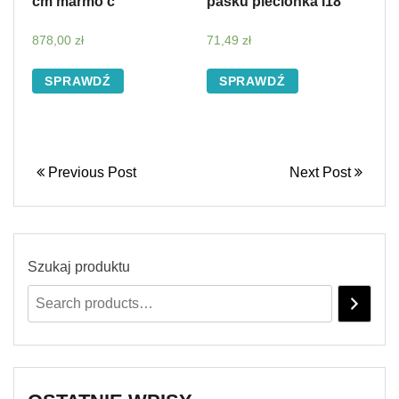
cm marmo c
pasku plecionka I18
878,00
zł
71,49
zł
SPRAWDŹ
SPRAWDŹ
Previous Post
Next Post
Szukaj produktu