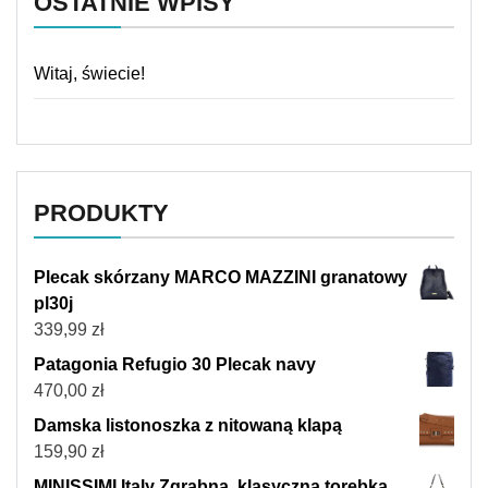
OSTATNIE WPISY
Witaj, świecie!
PRODUKTY
Plecak skórzany MARCO MAZZINI granatowy
pl30j
339,99
zł
Patagonia Refugio 30 Plecak navy
470,00
zł
Damska listonoszka z nitowaną klapą
159,90
zł
MINISSIMI Italy Zgrabna, klasyczna torebka