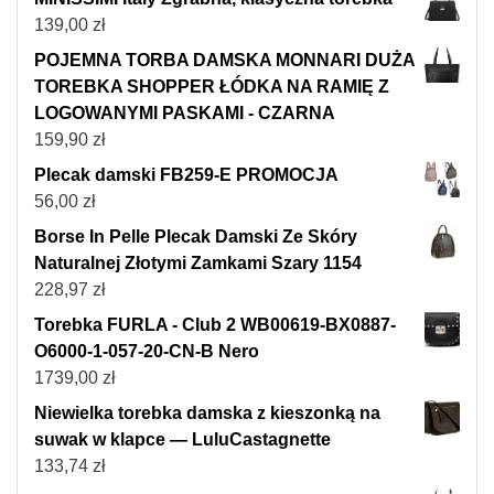
139,00
zł
POJEMNA TORBA DAMSKA MONNARI DUŻA
TOREBKA SHOPPER ŁÓDKA NA RAMIĘ Z
LOGOWANYMI PASKAMI - CZARNA
159,90
zł
Plecak damski FB259-E PROMOCJA
56,00
zł
Borse In Pelle Plecak Damski Ze Skóry
Naturalnej Złotymi Zamkami Szary 1154
228,97
zł
Torebka FURLA - Club 2 WB00619-BX0887-
O6000-1-057-20-CN-B Nero
1739,00
zł
Niewielka torebka damska z kieszonką na
suwak w klapce — LuluCastagnette
133,74
zł