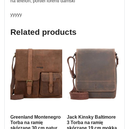
na telefon, portfel lorenti damski
yyyyy
Related products
Greenland Montenegro
Jack Kinsky Baltimore
Torba na ramię
3 Torba na ramię
skórzane 30 cm natur
skórzane 19 cm mokka