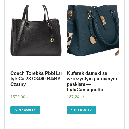
Coach Torebka Pbbl Ltr
Kuferek damski ze
tylr Ca 28 C3460 B4/BK
wzorzystym parcianym
Czarny
paskiem —
LuluCastagnette
1579,00
zł
187,24
zł
SPRAWDŹ
SPRAWDŹ