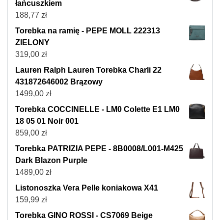
łańcuszkiem
188,77
zł
Torebka na ramię - PEPE MOLL 222313
ZIELONY
319,00
zł
Lauren Ralph Lauren Torebka Charli 22
431872646002 Brązowy
1499,00
zł
Torebka COCCINELLE - LM0 Colette E1 LM0
18 05 01 Noir 001
859,00
zł
Torebka PATRIZIA PEPE - 8B0008/L001-M425
Dark Blazon Purple
1489,00
zł
Listonoszka Vera Pelle koniakowa X41
159,99
zł
Torebka GINO ROSSI - CS7069 Beige