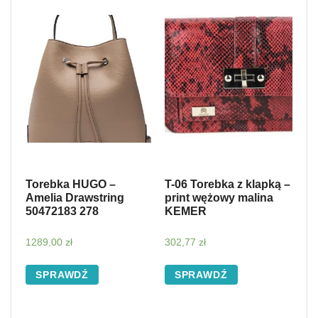
Torebka HUGO –
T-06 Torebka z klapką –
Amelia Drawstring
print wężowy malina
50472183 278
KEMER
1289,00
zł
302,77
zł
SPRAWDŹ
SPRAWDŹ