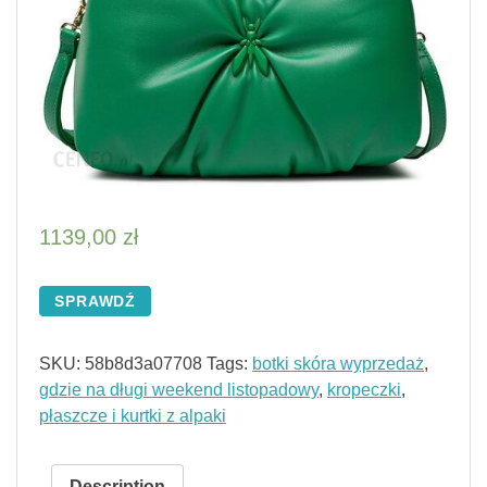
1139,00
zł
SPRAWDŹ
SKU:
58b8d3a07708
Tags:
botki skóra wyprzedaż
,
gdzie na długi weekend listopadowy
,
kropeczki
,
płaszcze i kurtki z alpaki
Description