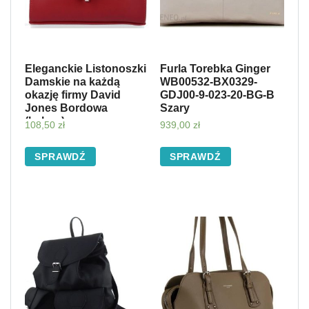
Eleganckie Listonoszki
Furla Torebka Ginger
Damskie na każdą
WB00532-BX0329-
okazję firmy David
GDJ00-9-023-20-BG-B
Jones Bordowa
Szary
(kolory)
108,50
zł
939,00
zł
SPRAWDŹ
SPRAWDŹ