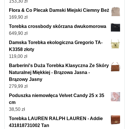
153,30
zł
Flora & Co Plecak Damski Miejski Ciemny Beż
169,90
zł
Torebka crossbody skórzana dwukomorowa
649,90
zł
Damska Torebka ekologiczna Gregorio TA-
K3358 złoty
119,00
zł
Barberini's Duża Torebka Klasyczna Ze Skóry
Naturalnej Miękkiej - Brązowa Jasna -
Brązowy Jasny
279,99
zł
Poduszka niemowlęca Velvet Candy 25 x 35
cm
38,50
zł
Torebka LAUREN RALPH LAUREN - Addie
431818731002 Tan