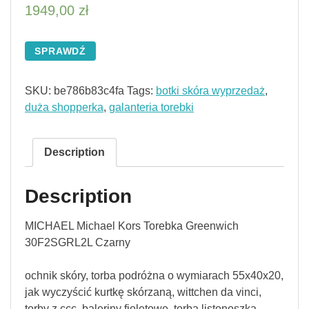
1949,00
zł
SPRAWDŹ
SKU:
be786b83c4fa
Tags:
botki skóra wyprzedaż
,
duża shopperka
,
galanteria torebki
Description
Description
MICHAEL Michael Kors Torebka Greenwich
30F2SGRL2L Czarny
ochnik skóry, torba podróżna o wymiarach 55x40x20,
jak wyczyścić kurtkę skórzaną, wittchen da vinci,
torby z ccc, baleriny fioletowe, torba listonoszka