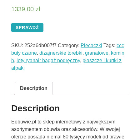
1339,00
zł
SPRAWDŹ
SKU:
252a6db007f7
Category:
Plecaczki
Tags:
ccc
buty czarne
,
dizajnerskie torebki
,
granatowe
,
komin
h
,
loty ryanair bagaż podręczny
,
płaszcze i kurtki z
alpaki
Description
Description
Eobuwie.pl to sklep internetowy z największym
asortymentem obuwia oraz akcesoriów. W swojej
ofercie posiada niemal 80 tysięcy modeli od prawie