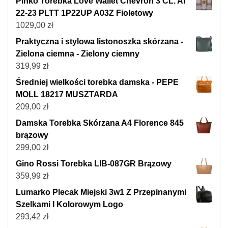
Pinko Torebka Love Wallet Chevron 3 CL. Al
22-23 PLTT 1P22UP A03Z Fioletowy
1029,00
zł
Praktyczna i stylowa listonoszka skórzana -
Zielona ciemna - Zielony ciemny
319,99
zł
Średniej wielkości torebka damska - PEPE
MOLL 18217 MUSZTARDA
209,00
zł
Damska Torebka Skórzana A4 Florence 845
brązowy
299,00
zł
Gino Rossi Torebka LIB-087GR Brązowy
359,99
zł
Lumarko Plecak Miejski 3w1 Z Przepinanymi
Szelkami I Kolorowym Logo
293,42
zł