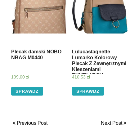
Plecak damski NOBO
Lulucastagnette
NBAG-M0440
Lumarko Kolorowy
Plecak Z Zewnętrznymi
Kieszeniami
RYMEL1ROV
199,00
zł
410,53
zł
SPRAWDŹ
SPRAWDŹ
Previous Post
Next Post