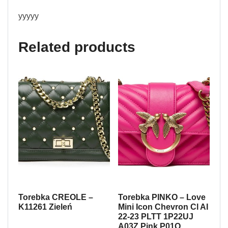
yyyyy
Related products
Torebka CREOLE –
Torebka PINKO – Love
K11261 Zieleń
Mini Icon Chevron Cl AI
22-23 PLTT 1P22UJ
A03Z Pink P01Q