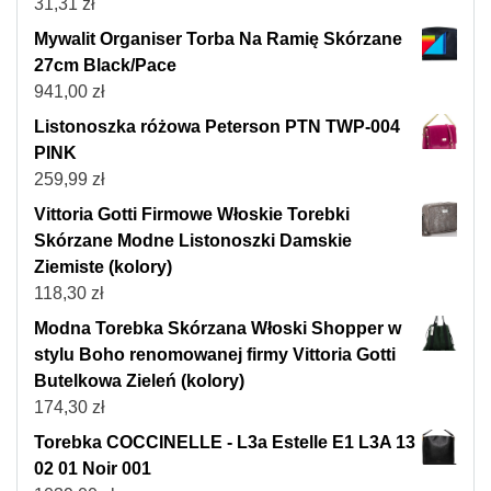
31,31
zł
Mywalit Organiser Torba Na Ramię Skórzane
27cm Black/Pace
941,00
zł
Listonoszka różowa Peterson PTN TWP-004
PINK
259,99
zł
Vittoria Gotti Firmowe Włoskie Torebki
Skórzane Modne Listonoszki Damskie
Ziemiste (kolory)
118,30
zł
Modna Torebka Skórzana Włoski Shopper w
stylu Boho renomowanej firmy Vittoria Gotti
Butelkowa Zieleń (kolory)
174,30
zł
Torebka COCCINELLE - L3a Estelle E1 L3A 13
02 01 Noir 001