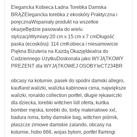
Elegancka Kobieca Ładna Torebka Damska
BRĄZElegancka torebka z ekoskóry Praktyczna i
poręcznaWspaniały produkt na wszelkie
okazjeBędzie pasowała do wielu
stylizacjiWymiary:20 cm x 15 cm x 7 cmDługość
paska (ecoskóra): 114 cmKobieca i niesamowicie
Piękna Biżuteria na Każdą OkazjęIdealna do
Codziennego UżytkuDoskonała jako WYJĄTKOWY
PREZENT dla WYJĄTKOWEJ OSOBY!eCT234BR
obcasy na koturnie, pasek do spodni damski allegro,
kaufland walizki, walizka kabinowa cena, największe
walizki, ronaldo collection portfel, długie rękawiczki
dla dziecka, torebki wittchen lidl oferta, kurtka
bomber męska, torebki do, torby materiałowe xxl,
badura roma, torby damskie bag, wittchen piórnik,
płaszcze zimowe damskie zalando, obcasy na
koturnie, hobo 666, wojas bytom, portfel flamingi