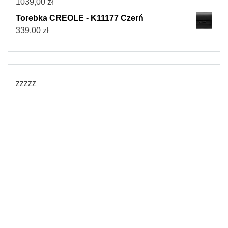
1039,00
zł
Torebka CREOLE - K11177 Czerń
339,00
zł
zzzzz
© 2026
Torebki damskie
Powered by WordPress