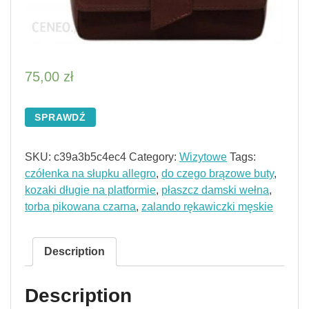
75,00
zł
SPRAWDŹ
SKU:
c39a3b5c4ec4
Category:
Wizytowe
Tags:
czółenka na słupku allegro
,
do czego brązowe buty
,
kozaki długie na platformie
,
płaszcz damski wełna
,
torba pikowana czarna
,
zalando rękawiczki męskie
Description
Description