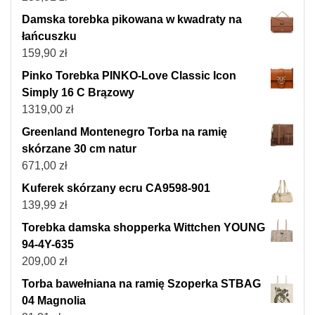
Damska torebka pikowana w kwadraty na
łańcuszku
159,90
zł
Pinko Torebka PINKO-Love Classic Icon
Simply 16 C Brązowy
1319,00
zł
Greenland Montenegro Torba na ramię
skórzane 30 cm natur
671,00
zł
Kuferek skórzany ecru CA9598-901
139,99
zł
Torebka damska shopperka Wittchen YOUNG
94-4Y-635
209,00
zł
Torba bawełniana na ramię Szoperka STBAG
04 Magnolia