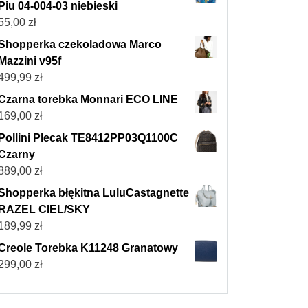
Piu 04-004-03 niebieski
55,00
zł
Shopperka czekoladowa Marco
Mazzini v95f
499,99
zł
Czarna torebka Monnari ECO LINE
169,00
zł
Pollini Plecak TE8412PP03Q1100C
Czarny
889,00
zł
Shopperka błękitna LuluCastagnette
RAZEL CIEL/SKY
189,99
zł
Creole Torebka K11248 Granatowy
299,00
zł