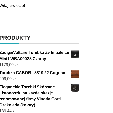
Witaj, świecie!
PRODUKTY
Zadig&Voltaire Torebka Zv Initiale Le
Mini LWBA00028 Czarny
1179,00
zł
Torebka GABOR - 8819 22 Cognac
209,00
zł
Eleganckie Torebki Skórzane
Listonoszki na każdą okazję
renomowanej firmy Vittoria Gotti
Czekolada (kolory)
139,44
zł