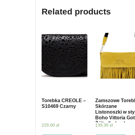
Related products
Torebka CREOLE –
Zamszowe Toreb
S10469 Czarny
Skórzane
Listonoszki w sty
Boho Vittoria Got
Żółta (kolory)
229,00
zł
139,30
zł