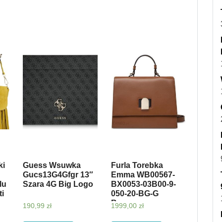
ki
Guess Wsuwka
Furla Torebka
Gucs13G4Gfgr 13″
Emma WB00567-
lu
Szara 4G Big Logo
BX0053-03B00-9-
ti
050-20-BG-G
Brązowy
190,99
zł
1999,00
zł