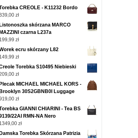
Torebka CREOLE - K11232 Bordo
339,00
zł
Listonoszka skórzana MARCO
MAZZINI czarna L237a
199,99
zł
Worek ecru skórzany L82
149,99
zł
Creole Torebka S10495 Niebieski
209,00
zł
Plecak MICHAEL MICHAEL KORS -
Brooklyn 30S2GBNB0I Luggage
919,00
zł
Torebka GIANNI CHIARINI - Tea BS
9139/22AI RMN-NA Nero
1349,00
zł
Damska Torebka Skórzana Patrizia