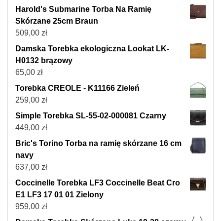
Harold's Submarine Torba Na Ramię
Skórzane 25cm Braun
509,00
zł
Damska Torebka ekologiczna Lookat LK-
H0132 brązowy
65,00
zł
Torebka CREOLE - K11166 Zieleń
259,00
zł
Simple Torebka SL-55-02-000081 Czarny
449,00
zł
Bric's Torino Torba na ramię skórzane 16 cm
navy
637,00
zł
Coccinelle Torebka LF3 Coccinelle Beat Cro
E1 LF3 17 01 01 Zielony
959,00
zł