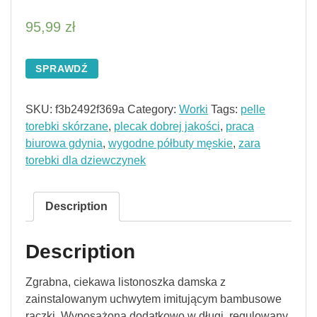
95,99
zł
SPRAWDŹ
SKU:
f3b2492f369a
Category:
Worki
Tags:
pelle
torebki skórzane
,
plecak dobrej jakości
,
praca
biurowa gdynia
,
wygodne półbuty męskie
,
zara
torebki dla dziewczynek
Description
Description
Zgrabna, ciekawa listonoszka damska z
zainstalowanym uchwytem imitującym bambusowe
rączki. Wyposażona dodatkowo w długi, regulowany