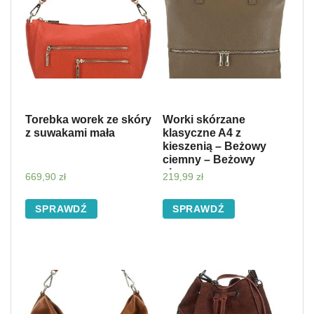
Torebka worek ze skóry
Worki skórzane
z suwakami mała
klasyczne A4 z
kieszenią – Beżowy
ciemny – Beżowy
ciemny
669,90
zł
219,99
zł
SPRAWDŹ
SPRAWDŹ