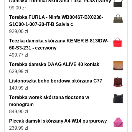
Damska Torebka Skórzana Luka 19-38 czarny
99,00
zł
Torebka FURLA - Ninfa WB00467-BX0238-
S1C00-1-007-20-IT-B Salvia c
929,00
zł
Teczka damska skórzana KEMER B 813/DW-
60-S3-231 - czerwony
499,77
zł
Torebka damska DAAG ALIVE 40 koniak
629,99
zł
Listonoszka boho bordowa skórzana C77
149,99
zł
Torebka worek skórzana tłoczona w
monogram
849,90
zł
Plecak damski skórzany A4 W14 purpurowy
239,99
zł