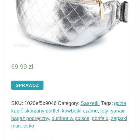
69,99
zł
SPRAWDŹ
SKU:
1020ef5b9046
Category:
Saszetki
Tags:
gdzie
kupić skórzany portfel
,
kowbojki czarne
,
loty ryanair
bagaż podręczny
,
outdoor w polsce
,
portfelu
,
zegarki
marc ecko