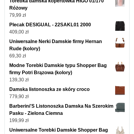
Torebka damska kopertówka HIGO 01/170
Różowy
79,99
zł
Plecak DESIGUAL - 22SAKL01 2000
409,00
zł
Uniwersalne Nerki Damskie firmy Hernan
Rude (kolory)
69,30
zł
Modne Torebki Damskie typu Shopper Bag
firmy Potri Brązowa (kolory)
139,30
zł
Damska listonoszka ze skóry croco
779,90
zł
Barberini'S Listonoszka Damska Na Szerokim
Pasku - Zielona Ciemna
199,99
zł
Uniwersalne Torebki Damskie Shopper Bag