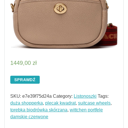
1449,00
zł
SPRAWDŹ
SKU:
e7e39f75d24a
Category:
Listonoszki
Tags:
duża shopperka
,
plecak kwadrat
,
suitcase wheels
,
torebka biodrówka skórzana
,
wittchen portfele
damskie czerwone