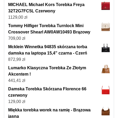
MICHAEL Michael Kors Torebka Freya
32T2G7FC5L Czerwony
1129,00
zł
Tommy Hilfiger Torebka Turnlock Mini
Crossover Shearl AW0AW10493 Brązowy
709,00
zł
Mcklein Winnetka 94835 skórzana torba
damska na laptopa 15,4" czarna - Czerń
872,99
zł
Lumarko Klasyczna Torebka Ze Złotym
Akcentem !
441,41
zł
Damska Torebka Skórzana Florence 66
czerwony
129,00
zł
Miękka torebka worek na ramię - Brązowa
jasna