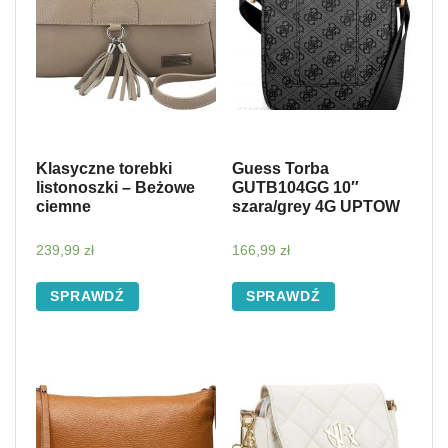
Klasyczne torebki
Guess Torba
listonoszki – Beżowe
GUTB104GG 10″
ciemne
szara/grey 4G UPTOW
239,99
zł
166,99
zł
SPRAWDŹ
SPRAWDŹ