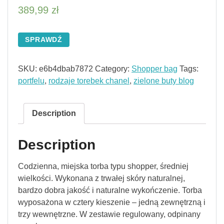
389,99
zł
SPRAWDŹ
SKU:
e6b4dbab7872
Category:
Shopper bag
Tags:
portfelu
,
rodzaje torebek chanel
,
zielone buty blog
Description
Description
Codzienna, miejska torba typu shopper, średniej
wielkości. Wykonana z trwałej skóry naturalnej,
bardzo dobra jakość i naturalne wykończenie. Torba
wyposażona w cztery kieszenie – jedną zewnętrzną i
trzy wewnętrzne. W zestawie regulowany, odpinany