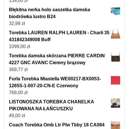
139,00
zł
Błękitna nerka holo saszetka damska
biodrówka lustro B24
32,99
zł
Torebka LAUREN RALPH LAUREN - Charli 35
431842349008 Buff
1099,00
zł
Torebka damska skórzana PIERRE CARDIN
4227 GNC AVANC Ciemny brązowy
369,77
zł
Furla Torebka Miastella WE00217-BX0053-
1265S-1-007-20-CN-E Czerwony
769,00
zł
LISTONOSZKA TOREBKA CHANELKA
PIKOWANA NA ŁAŃCUSZKU
49,00
zł
Coach Torebka Omb Ltr Plw Tbby 18 CA084