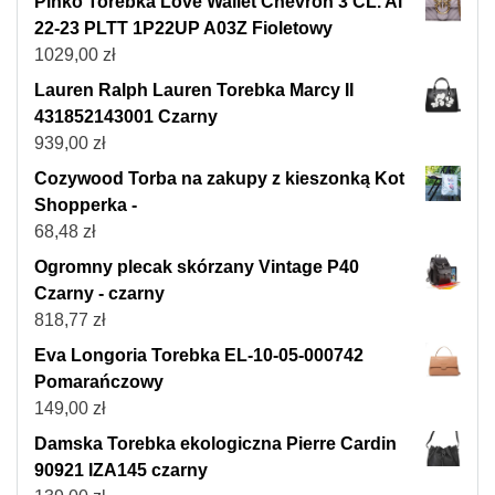
Pinko Torebka Love Wallet Chevron 3 CL. Al
22-23 PLTT 1P22UP A03Z Fioletowy
1029,00
zł
Lauren Ralph Lauren Torebka Marcy II
431852143001 Czarny
939,00
zł
Cozywood Torba na zakupy z kieszonką Kot
Shopperka -
68,48
zł
Ogromny plecak skórzany Vintage P40
Czarny - czarny
818,77
zł
Eva Longoria Torebka EL-10-05-000742
Pomarańczowy
149,00
zł
Damska Torebka ekologiczna Pierre Cardin
90921 IZA145 czarny