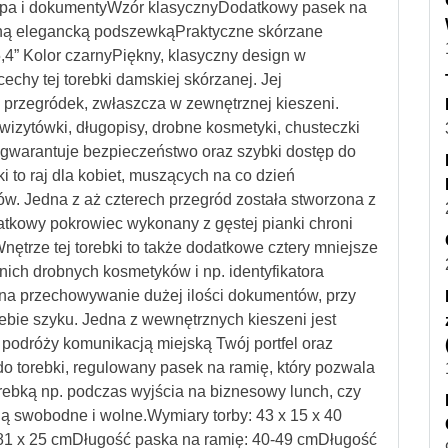
opa i dokumentyWzór klasycznyDodatkowy pasek na
ą elegancką podszewkąPraktyczne skórzane
4” Kolor czarnyPiękny, klasyczny design w
echy tej torebki damskiej skórzanej. Jej
i przegródek, zwłaszcza w zewnętrznej kieszeni.
izytówki, długopisy, drobne kosmetyki, chusteczki
k gwarantuje bezpieczeństwo oraz szybki dostęp do
 to raj dla kobiet, muszących na co dzień
w. Jedna z aż czterech przegród została stworzona z
atkowy pokrowiec wykonany z gęstej pianki chroni
Wnętrze tej torebki to także dodatkowe cztery mniejsze
ich drobnych kosmetyków i np. identyfikatora
na przechowywanie dużej ilości dokumentów, przy
ie szyku. Jedna z wewnętrznych kieszeni jest
podróży komunikacją miejską Twój portfel oraz
o torebki, regulowany pasek na ramię, który pozwala
rebką np. podczas wyjścia na biznesowy lunch, czy
ją swobodne i wolne.Wymiary torby: 43 x 15 x 40
81 x 25 cmDługość paska na ramię: 40-49 cmDługość