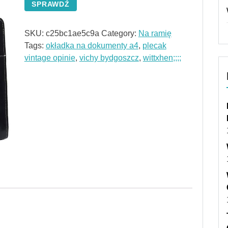
SPRAWDŹ
SKU:
c25bc1ae5c9a
Category:
Na ramię
Tags:
okładka na dokumenty a4
,
plecak
vintage opinie
,
vichy bydgoszcz
,
wittxhen;;;;