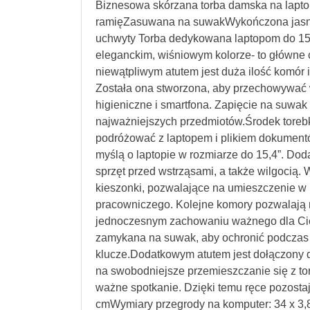
Biznesowa skórzana torba damska na lapt
ramięZasuwana na suwakWykończona jasn
uchwyty Torba dedykowana laptopom do 15,
eleganckim, wiśniowym kolorze- to główne c
niewątpliwym atutem jest duża ilość komór 
Została ona stworzona, aby przechowywać w
higieniczne i smartfona. Zapięcie na suwa
najważniejszych przedmiotów.Środek torebki
podróżować z laptopem i plikiem dokumentó
myślą o laptopie w rozmiarze do 15,4”. Dod
sprzęt przed wstrząsami, a także wilgocią. 
kieszonki, pozwalające na umieszczenie w n
pracowniczego. Kolejne komory pozwalają 
jednoczesnym zachowaniu ważnego dla Cieb
zamykana na suwak, aby ochronić podczas 
klucze.Dodatkowym atutem jest dołączony d
na swobodniejsze przemieszczanie się z to
ważne spotkanie. Dzięki temu ręce pozosta
cmWymiary przegrody na komputer: 34 x 3,