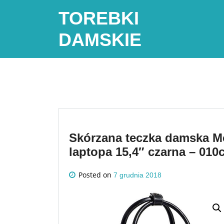
Skip
TOREBKI
to
content
DAMSKIE
Skórzana teczka damska Mc
laptopa 15,4″ czarna – 010
Posted on
7 grudnia 2018