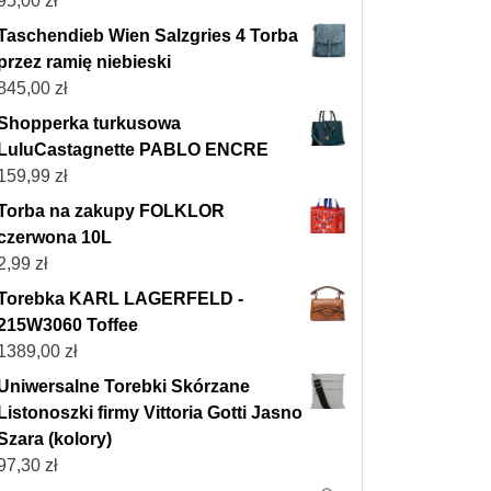
95,00
zł
Taschendieb Wien Salzgries 4 Torba
przez ramię niebieski
845,00
zł
Shopperka turkusowa
LuluCastagnette PABLO ENCRE
159,99
zł
Torba na zakupy FOLKLOR
czerwona 10L
2,99
zł
Torebka KARL LAGERFELD -
215W3060 Toffee
1389,00
zł
Uniwersalne Torebki Skórzane
Listonoszki firmy Vittoria Gotti Jasno
Szara (kolory)
97,30
zł