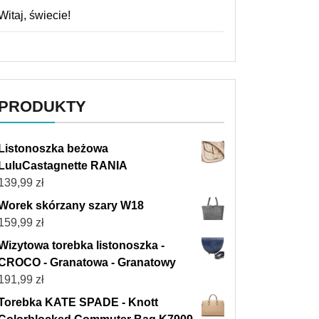
Witaj, świecie!
PRODUKTY
Listonoszka beżowa
LuluCastagnette RANIA
139,99
zł
Worek skórzany szary W18
159,99
zł
Wizytowa torebka listonoszka -
CROCO - Granatowa - Granatowy
191,99
zł
Torebka KATE SPADE - Knott