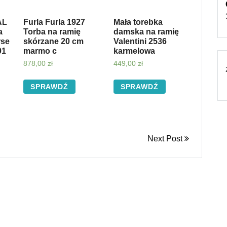
AL
Furla Furla 1927
Mała torebka
a
Torba na ramię
damska na ramię
rse
skórzane 20 cm
Valentini 2536
01
marmo c
karmelowa
878,00
zł
449,00
zł
SPRAWDŹ
SPRAWDŹ
Next Post