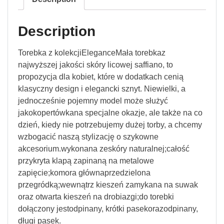
Description
Torebka z kolekcjiEleganceMała torebkaz
najwyższej jakości skóry licowej saffiano, to
propozycja dla kobiet, które w dodatkach cenią
klasyczny design i elegancki sznyt. Niewielki, a
jednocześnie pojemny model może służyć
jakokopertówkana specjalne okazje, ale także na co
dzień, kiedy nie potrzebujemy dużej torby, a chcemy
wzbogacić naszą stylizację o szykowne
akcesorium.wykonana zeskóry naturalnej;całość
przykryta klapą zapinaną na metalowe
zapięcie;komora głównaprzedzielona
przegródką;wewnątrz kieszeń zamykana na suwak
oraz otwarta kieszeń na drobiazgi;do torebki
dołączony jestodpinany, krótki pasekorazodpinany,
długi pasek.