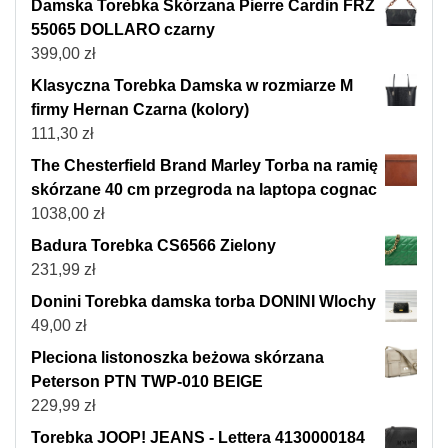
Damska Torebka Skórzana Pierre Cardin FRZ
55065 DOLLARO czarny
399,00
zł
Klasyczna Torebka Damska w rozmiarze M
firmy Hernan Czarna (kolory)
111,30
zł
The Chesterfield Brand Marley Torba na ramię
skórzane 40 cm przegroda na laptopa cognac
1038,00
zł
Badura Torebka CS6566 Zielony
231,99
zł
Donini Torebka damska torba DONINI Wlochy
49,00
zł
Pleciona listonoszka beżowa skórzana
Peterson PTN TWP-010 BEIGE
229,99
zł
Torebka JOOP! JEANS - Lettera 4130000184