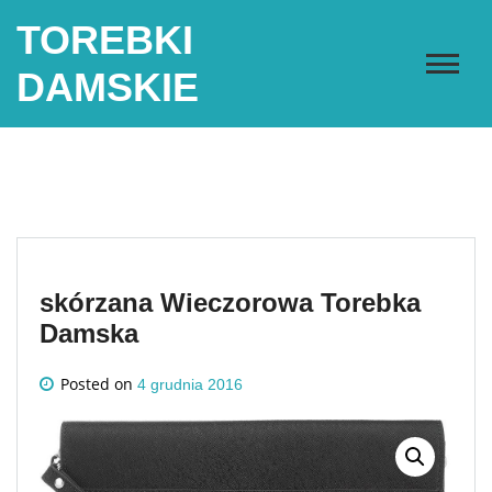
Skip
TOREBKI
to
content
DAMSKIE
skórzana Wieczorowa Torebka
Damska
Posted on
4 grudnia 2016