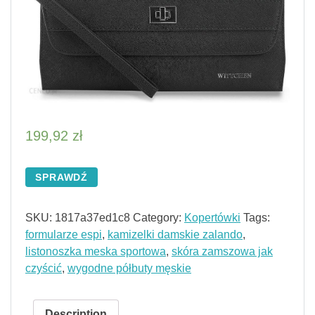
199,92
zł
SPRAWDŹ
SKU:
1817a37ed1c8
Category:
Kopertówki
Tags:
formularze espi
,
kamizelki damskie zalando
,
listonoszka meska sportowa
,
skóra zamszowa jak
czyścić
,
wygodne półbuty męskie
Description