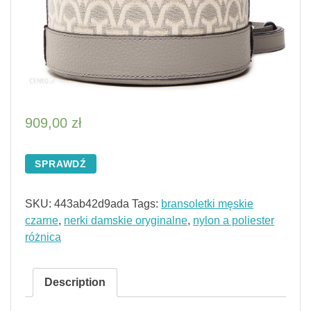
909,00
zł
SPRAWDŹ
SKU:
443ab42d9ada
Tags:
bransoletki męskie
czarne
,
nerki damskie oryginalne
,
nylon a poliester
różnica
Description