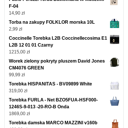
F-04
14,90
zł
Torba na zakupy FOLKLOR morska 10L
2,99
zł
Coccinelle Torebka L2B Coccinellecosima E1
L2B 12 01 01 Czarny
1215,00
zł
Worek zielony pokryty pluszem David Jones
CM4076 GREEN
99,99
zł
Torebka HISPANITAS - BV09899 White
319,00
zł
Torebka FURLA - Net BZO5FUA-HSF000-
1246S-9-013 -20-RO-B Onda
1869,00
zł
Torebka damska MARCO MAZZINI v160b