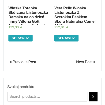
Włoska Torebka
Vera Pelle Włoska
Skórzana Listonoszka
Listonoszka Z
Damska na co dzień
Szerokim Paskiem
firmy Vittoria Gotti
Skóra Naturalna Camel
Jasno Szara (kolory)
1548
139,30
zł
212,91
zł
SPRAWDŹ
SPRAWDŹ
Previous Post
Next Post
Szukaj produktu