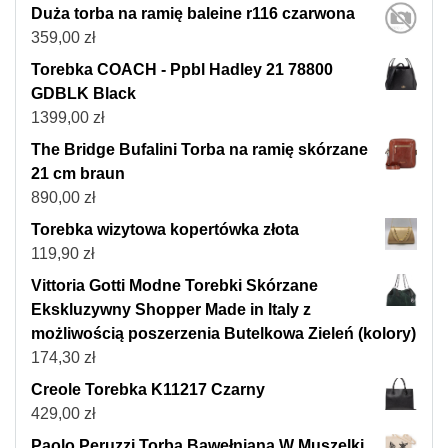
Duża torba na ramię baleine r116 czarwona
359,00
zł
Torebka COACH - Ppbl Hadley 21 78800
GDBLK Black
1399,00
zł
The Bridge Bufalini Torba na ramię skórzane
21 cm braun
890,00
zł
Torebka wizytowa kopertówka złota
119,90
zł
Vittoria Gotti Modne Torebki Skórzane
Ekskluzywny Shopper Made in Italy z
możliwością poszerzenia Butelkowa Zieleń (kolory)
174,30
zł
Creole Torebka K11217 Czarny
429,00
zł
Paolo Peruzzi Torba Bawełniana W Muszelki