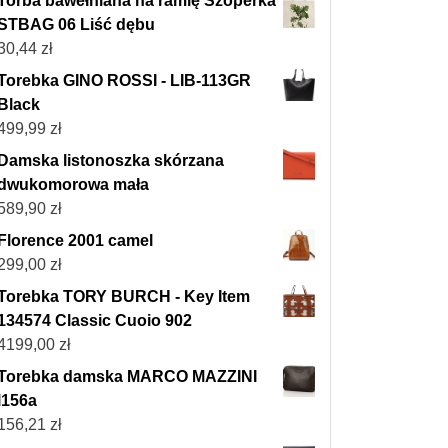
Torba bawełniana na ramię Szoperka
STBAG 06 Liść dębu
30,44
zł
Torebka GINO ROSSI - LIB-113GR
Black
499,99
zł
Damska listonoszka skórzana
dwukomorowa mała
589,90
zł
Florence 2001 camel
299,00
zł
Torebka TORY BURCH - Key Item
134574 Classic Cuoio 902
4199,00
zł
Torebka damska MARCO MAZZINI
l156a
156,21
zł