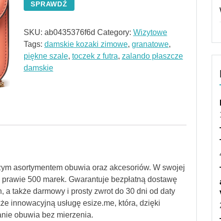
SPRAWDŹ
SKU:
ab0435376f6d
Category:
Wizytowe
Tags:
damskie kozaki zimowe
,
granatowe
,
piękne szale
,
toczek z futra
,
zalando płaszcze
damskie
szym asortymentem obuwia oraz akcesoriów. W swojej
od prawie 500 marek. Gwarantuje bezpłatną dostawę
, a także darmowy i prosty zwrot do 30 dni od daty
kże innowacyjną usługę esize.me, która, dzięki
nie obuwia bez mierzenia.