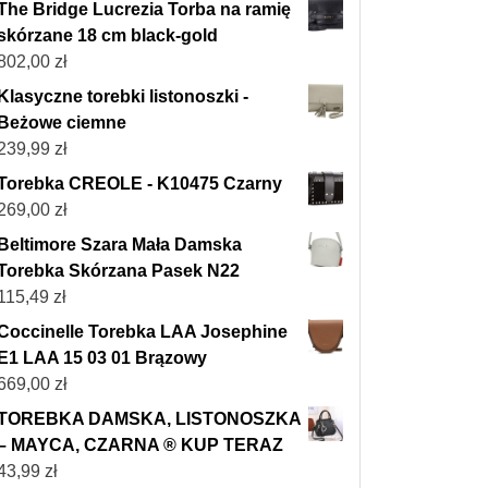
The Bridge Lucrezia Torba na ramię
skórzane 18 cm black-gold
802,00
zł
Klasyczne torebki listonoszki -
Beżowe ciemne
239,99
zł
Torebka CREOLE - K10475 Czarny
269,00
zł
Beltimore Szara Mała Damska
Torebka Skórzana Pasek N22
115,49
zł
Coccinelle Torebka LAA Josephine
E1 LAA 15 03 01 Brązowy
669,00
zł
TOREBKA DAMSKA, LISTONOSZKA
– MAYCA, CZARNA ® KUP TERAZ
43,99
zł