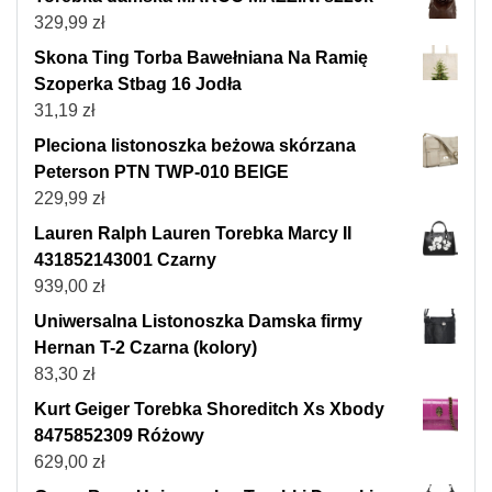
329,99
zł
Skona Ting Torba Bawełniana Na Ramię
Szoperka Stbag 16 Jodła
31,19
zł
Pleciona listonoszka beżowa skórzana
Peterson PTN TWP-010 BEIGE
229,99
zł
Lauren Ralph Lauren Torebka Marcy II
431852143001 Czarny
939,00
zł
Uniwersalna Listonoszka Damska firmy
Hernan T-2 Czarna (kolory)
83,30
zł
Kurt Geiger Torebka Shoreditch Xs Xbody
8475852309 Różowy
629,00
zł