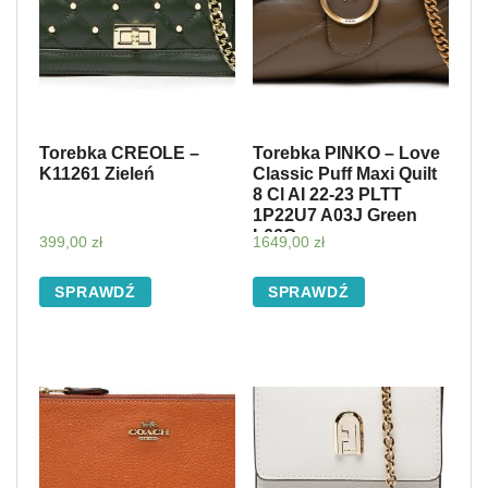
Torebka CREOLE –
Torebka PINKO – Love
K11261 Zieleń
Classic Puff Maxi Quilt
8 Cl AI 22-23 PLTT
1P22U7 A03J Green
L66Q
399,00
zł
1649,00
zł
SPRAWDŹ
SPRAWDŹ