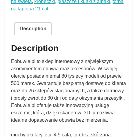
na świeta
,
kropeczki
,
płaszcze i kurtki z alpaki
,
torba
na laptopa 21 cali
Description
Description
Eobuwie.pl to sklep internetowy z największym
asortymentem obuwia oraz akcesoriów. W swojej
ofercie posiada niemal 80 tysięcy modeli od prawie
500 marek. Gwarantuje bezpłatną dostawę do klienta
oraz do 26 sklepów stacjonarnych, a także darmowy
i prosty zwrot do 30 dni od daty otrzymania przesyłki.
Eobuwie.pl oferuje także innowacyjną usługę
esize.me, która, dzięki skanerowi 3D, umożliwia
idealne dopasowanie obuwia bez mierzenia.
muchy okulary, etui 4 5 cala, torebka skórzana