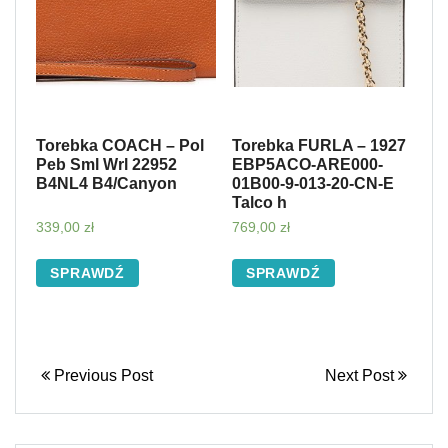
Torebka COACH – Pol
Torebka FURLA – 1927
Peb Sml Wrl 22952
EBP5ACO-ARE000-
B4NL4 B4/Canyon
01B00-9-013-20-CN-E
Talco h
339,00
zł
769,00
zł
SPRAWDŹ
SPRAWDŹ
Previous Post
Next Post