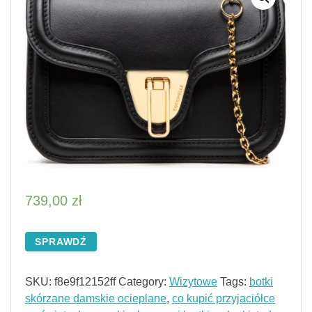
739,00
zł
SPRAWDŹ
SKU:
f8e9f12152ff
Category:
Wizytowe
Tags:
botki
skórzane damskie ocieplane
,
co kupić przyjaciółce