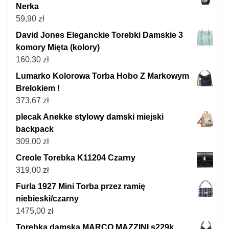
Nerka
59,90
zł
David Jones Eleganckie Torebki Damskie 3
komory Mięta (kolory)
160,30
zł
Lumarko Kolorowa Torba Hobo Z Markowym
Brelokiem !
373,67
zł
plecak Anekke stylowy damski miejski
backpack
309,00
zł
Creole Torebka K11204 Czarny
319,00
zł
Furla 1927 Mini Torba przez ramię
niebieski/czarny
1475,00
zł
Torebka damska MARCO MAZZINI s229k