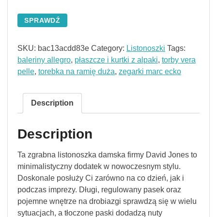
SPRAWDŹ
SKU:
bac13acdd83e
Category:
Listonoszki
Tags:
baleriny allegro
,
płaszcze i kurtki z alpaki
,
torby vera
pelle
,
torebka na ramię duża
,
zegarki marc ecko
Description
Description
Ta zgrabna listonoszka damska firmy David Jones to
minimalistyczny dodatek w nowoczesnym stylu.
Doskonale posłuży Ci zarówno na co dzień, jak i
podczas imprezy. Długi, regulowany pasek oraz
pojemne wnętrze na drobiazgi sprawdzą się w wielu
sytuacjach, a tłoczone paski dodadzą nuty