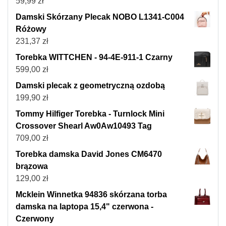
59,99
zł
Damski Skórzany Plecak NOBO L1341-C004
Różowy
231,37
zł
Torebka WITTCHEN - 94-4E-911-1 Czarny
599,00
zł
Damski plecak z geometryczną ozdobą
199,90
zł
Tommy Hilfiger Torebka - Turnlock Mini
Crossover Shearl Aw0Aw10493 Tag
709,00
zł
Torebka damska David Jones CM6470
brązowa
129,00
zł
Mcklein Winnetka 94836 skórzana torba
damska na laptopa 15,4" czerwona -
Czerwony