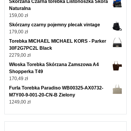
Skórzana Czarna torebka Listonoszka Skóra
Naturalna
159,00
zł
Skórzany czarny pojemny plecak vintage
179,00
zł
Torebka MICHAEL MICHAEL KORS - Parker
30F2G7PC2L Black
2279,00
zł
Włoska Torebka Skórzana Zamszowa A4
Shopperka T49
170,49
zł
Furla Torebka Paradiso WB00325-AX0732-
M7Y00-9-001-20-CN-B Zielony
1249,00
zł