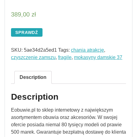
389,00
zł
SPRAWDŹ
SKU:
5ae34d2a5ed1
Tags:
chania atrakcje
,
czyszczenie zamszu
,
fragile
,
mokasyny damskie 37
Description
Description
Eobuwie.pl to sklep internetowy z największym
asortymentem obuwia oraz akcesoriów. W swojej
ofercie posiada niemal 80 tysięcy modeli od prawie
500 marek. Gwarantuje bezpłatną dostawę do klienta