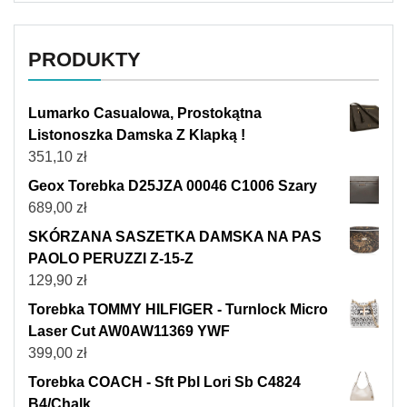
PRODUKTY
Lumarko Casualowa, Prostokątna
Listonoszka Damska Z Klapką !
351,10
zł
Geox Torebka D25JZA 00046 C1006 Szary
689,00
zł
SKÓRZANA SASZETKA DAMSKA NA PAS
PAOLO PERUZZI Z-15-Z
129,90
zł
Torebka TOMMY HILFIGER - Turnlock Micro
Laser Cut AW0AW11369 YWF
399,00
zł
Torebka COACH - Sft Pbl Lori Sb C4824
B4/Chalk