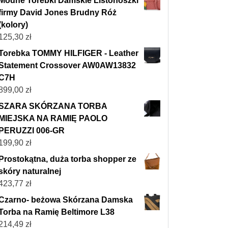
Modne Torebki Damskie Listonoszki
firmy David Jones Brudny Róż
(kolory)
125,30
zł
Torebka TOMMY HILFIGER - Leather
Statement Crossover AW0AW13832
C7H
899,00
zł
SZARA SKÓRZANA TORBA
MIEJSKA NA RAMIĘ PAOLO
PERUZZI 006-GR
199,90
zł
Prostokątna, duża torba shopper ze
skóry naturalnej
423,77
zł
Czarno- beżowa Skórzana Damska
Torba na Ramię Beltimore L38
214,49
zł