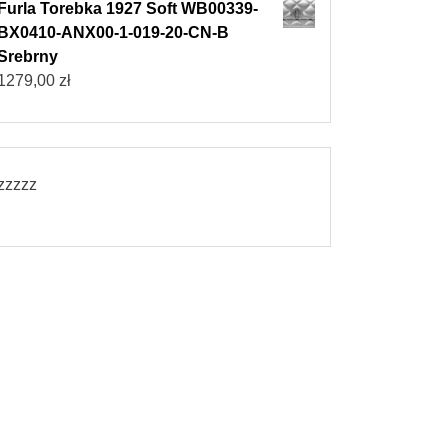
Furla Torebka 1927 Soft WB00339-
BX0410-ANX00-1-019-20-CN-B
Srebrny
1279,00
zł
zzzzz