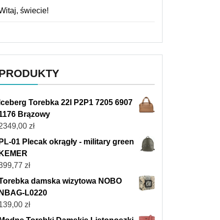
Witaj, świecie!
PRODUKTY
Iceberg Torebka 22I P2P1 7205 6907
1176 Brązowy
2349,00
zł
PL-01 Plecak okrągły - military green
KEMER
399,77
zł
Torebka damska wizytowa NOBO
NBAG-L0220
139,00
zł