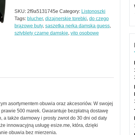
SKU:
2f9a5131745e
Category:
Listonoszki
Tags:
blucher
,
dizajnerskie torebki
,
do czego
brązowe buty
,
saszetka nerka damska guess
,
sztyblety czarne damskie
,
vito osobowe
szym asortymentem obuwia oraz akcesoriów. W swojej
od prawie 500 marek. Gwarantuje bezpłatną dostawę
, a także darmowy i prosty zwrot do 30 dni od daty
kże innowacyjną usługę esize.me, która, dzięki
nie obuwia bez mierzenia.