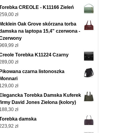
Torebka CREOLE - K11166 Zieleń
259,00
zł
Mcklein Oak Grove skórzana torba
damska na laptopa 15,4" czerwona -
Czerwony
969,99
zł
Creole Torebka K11224 Czarny
289,00
zł
Pikowana czarna listonoszka
Monnari
129,00
zł
Elegancka Torebka Damska Kuferek
firmy David Jones Zielona (kolory)
188,30
zł
Torebka damska
223,92
zł