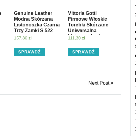
a
Genuine Leather
Vittoria Gotti
Modna Skórzana
Firmowe Włoskie
Listonoszka Czarna
Torebki Skórzane
Trzy Zamki S 522
Uniwersalna
Listonoszka do
157,80
zł
111,30
zł
noszenia na co
dzień Zielona
SPRAWDŹ
SPRAWDŹ
(kolory)
Next Post