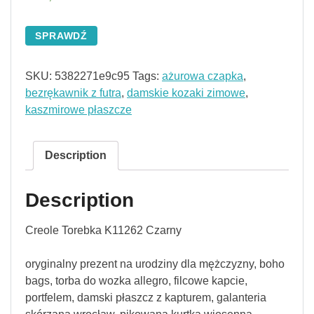
SPRAWDŹ
SKU:
5382271e9c95
Tags:
ażurowa czapka
,
bezrękawnik z futra
,
damskie kozaki zimowe
,
kaszmirowe płaszcze
Description
Description
Creole Torebka K11262 Czarny
oryginalny prezent na urodziny dla mężczyzny, boho
bags, torba do wozka allegro, filcowe kapcie,
portfelem, damski płaszcz z kapturem, galanteria