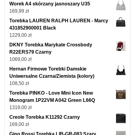
Worek A4 skórzany jasnoszary U35
169,99
zł
Torebka LAUREN RALPH LAUREN - Marcy
431852900001 Black
1229,00
zł
DKNY Torebka Marykate Crossbody
R22ERS79 Czarny
1069,00
zł
Hernan Firmowe Torebki Damskie
Uniwersalne Czarna/Ziemista (kolory)
108,50
zł
Torebka PINKO - Love Mini Icon New
Monogram 1P22VM A042 Green L66Q
1319,00
zł
Creole Torebka K11292 Czarny
169,00
zł
Gino Rossi Torebka LIB-GR-083 Szary