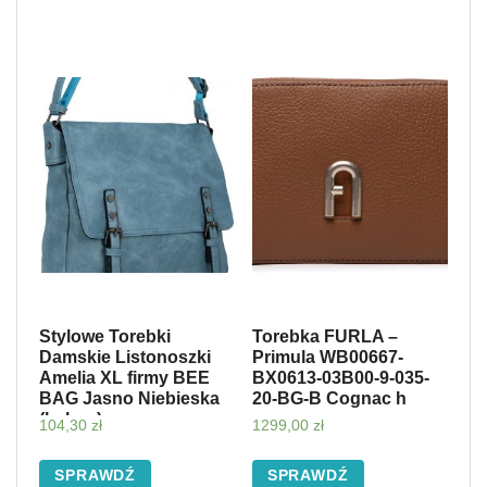
Stylowe Torebki
Torebka FURLA –
Damskie Listonoszki
Primula WB00667-
Amelia XL firmy BEE
BX0613-03B00-9-035-
BAG Jasno Niebieska
20-BG-B Cognac h
(kolory)
104,30
zł
1299,00
zł
SPRAWDŹ
SPRAWDŹ