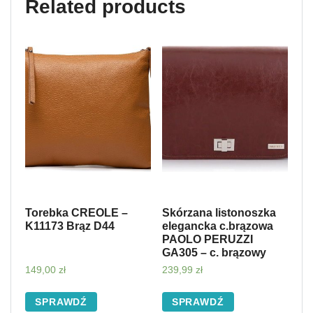
Related products
Torebka CREOLE –
Skórzana listonoszka
K11173 Brąz D44
elegancka c.brązowa
PAOLO PERUZZI
GA305 – c. brązowy
149,00
zł
239,99
zł
SPRAWDŹ
SPRAWDŹ