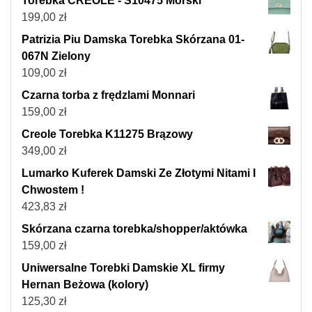
Torebka CREOLE - S10475 Morski
199,00
zł
Patrizia Piu Damska Torebka Skórzana 01-
067N Zielony
109,00
zł
Czarna torba z frędzlami Monnari
159,00
zł
Creole Torebka K11275 Brązowy
349,00
zł
Lumarko Kuferek Damski Ze Złotymi Nitami I
Chwostem !
423,83
zł
Skórzana czarna torebka/shopper/aktówka
159,00
zł
Uniwersalne Torebki Damskie XL firmy
Hernan Beżowa (kolory)
125,30
zł