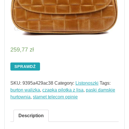
259,77
zł
SPRAWDŹ
SKU:
9395a429ac38
Category:
Listonoszki
Tags:
burton walizka
,
czapka pilotka z lisa
,
paski damskie
hurtownia
,
starnet telecom opinie
Description