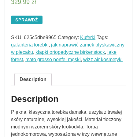
329,99
zł
SPRAWDŹ
SKU:
625c5dbe9965
Category:
Kuferki
Tags:
galanteria torebki
,
jak naprawić zamek błyskawiczny
w plecaku
,
klapki ortopedyczne birkenstock
,
lake
forest
,
mato grosso portfel męski
,
wizz air kosmetyki
Description
Description
Piękna, klasyczna torebka damska, uszyta z trwałej
skóry naturalnej wysokiej jakości. Materiał tłoczony
modnym wzorem skóry krokodyla. Torba
jednokomorowa, wyposażona w trzy wewnętrzne