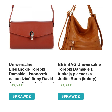
Uniwersalne i
BEE BAG Uniwersalne
Eleganckie Torebki
Torebki Damskie z
Damskie Listonoszki
funkcją plecaczka
na co dzień firmy David
Judite Ruda (kolory)
Jones Ceglasta (kolory)
108,50
zł
139,30
zł
SPRAWDŹ
SPRAWDŹ