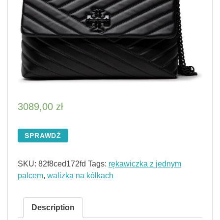
3089,00
zł
SPRAWDŹ
SKU:
82f8ced172fd
Tags:
rękawiczka z jednym
palcem
,
walizka na kólkach
Description