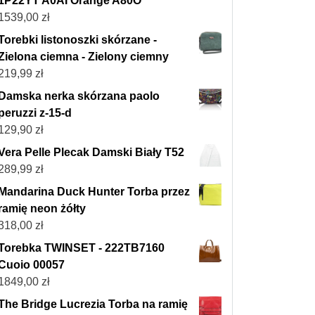
1P22YT A0AI Orange A80O
1539,00
zł
Torebki listonoszki skórzane -
Zielona ciemna - Zielony ciemny
219,99
zł
Damska nerka skórzana paolo
peruzzi z-15-d
129,90
zł
Vera Pelle Plecak Damski Biały T52
289,99
zł
Mandarina Duck Hunter Torba przez
ramię neon żółty
318,00
zł
Torebka TWINSET - 222TB7160
Cuoio 00057
1849,00
zł
The Bridge Lucrezia Torba na ramię