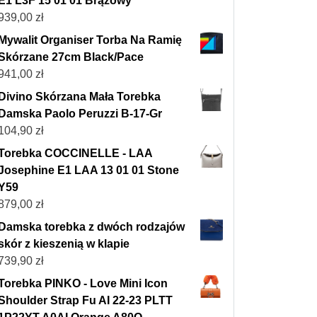
E1 L3F 15 01 01 Brązowy
939,00
zł
Mywalit Organiser Torba Na Ramię
Skórzane 27cm Black/Pace
941,00
zł
Divino Skórzana Mała Torebka
Damska Paolo Peruzzi B-17-Gr
104,90
zł
Torebka COCCINELLE - LAA
Josephine E1 LAA 13 01 01 Stone
Y59
879,00
zł
Damska torebka z dwóch rodzajów
skór z kieszenią w klapie
739,90
zł
Torebka PINKO - Love Mini Icon
Shoulder Strap Fu AI 22-23 PLTT