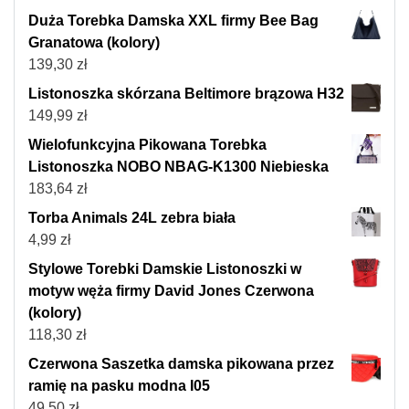
Duża Torebka Damska XXL firmy Bee Bag
Granatowa (kolory)
139,30
zł
Listonoszka skórzana Beltimore brązowa H32
149,99
zł
Wielofunkcyjna Pikowana Torebka
Listonoszka NOBO NBAG-K1300 Niebieska
183,64
zł
Torba Animals 24L zebra biała
4,99
zł
Stylowe Torebki Damskie Listonoszki w
motyw węża firmy David Jones Czerwona
(kolory)
118,30
zł
Czerwona Saszetka damska pikowana przez
ramię na pasku modna I05
49,50
zł