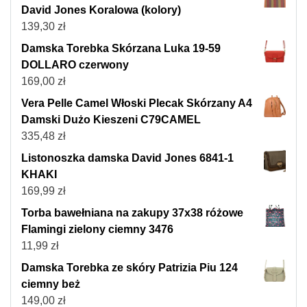
David Jones Koralowa (kolory)
139,30
zł
Damska Torebka Skórzana Luka 19-59
DOLLARO czerwony
169,00
zł
Vera Pelle Camel Włoski Plecak Skórzany A4
Damski Dużo Kieszeni C79CAMEL
335,48
zł
Listonoszka damska David Jones 6841-1
KHAKI
169,99
zł
Torba bawełniana na zakupy 37x38 różowe
Flamingi zielony ciemny 3476
11,99
zł
Damska Torebka ze skóry Patrizia Piu 124
ciemny beż
149,00
zł