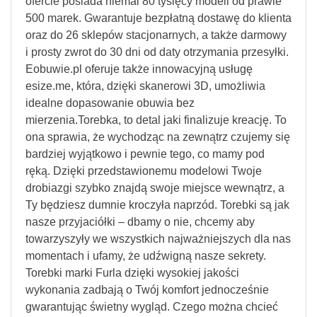
ofercie posiada niemal 80 tysięcy modeli od prawie
500 marek. Gwarantuje bezpłatną dostawę do klienta
oraz do 26 sklepów stacjonarnych, a także darmowy
i prosty zwrot do 30 dni od daty otrzymania przesyłki.
Eobuwie.pl oferuje także innowacyjną usługę
esize.me, która, dzięki skanerowi 3D, umożliwia
idealne dopasowanie obuwia bez
mierzenia.Torebka, to detal jaki finalizuje kreację. To
ona sprawia, że wychodząc na zewnątrz czujemy się
bardziej wyjątkowo i pewnie tego, co mamy pod
ręką. Dzięki przedstawionemu modelowi Twoje
drobiazgi szybko znajdą swoje miejsce wewnątrz, a
Ty będziesz dumnie kroczyła naprzód. Torebki są jak
nasze przyjaciółki – dbamy o nie, chcemy aby
towarzyszyły we wszystkich najważniejszych dla nas
momentach i ufamy, że udźwigną nasze sekrety.
Torebki marki Furla dzięki wysokiej jakości
wykonania zadbają o Twój komfort jednocześnie
gwarantując świetny wygląd. Czego można chcieć