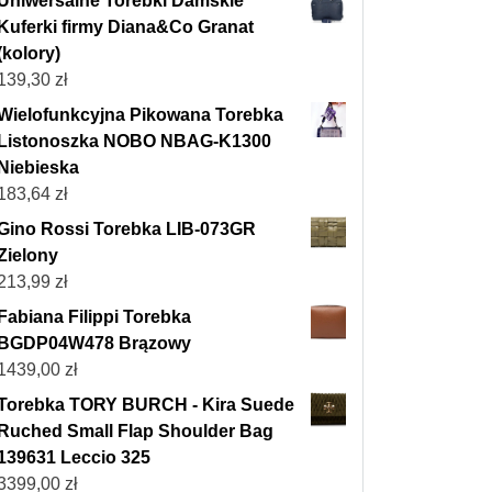
Uniwersalne Torebki Damskie
Kuferki firmy Diana&Co Granat
(kolory)
139,30
zł
Wielofunkcyjna Pikowana Torebka
Listonoszka NOBO NBAG-K1300
Niebieska
183,64
zł
Gino Rossi Torebka LIB-073GR
Zielony
213,99
zł
Fabiana Filippi Torebka
BGDP04W478 Brązowy
1439,00
zł
Torebka TORY BURCH - Kira Suede
Ruched Small Flap Shoulder Bag
139631 Leccio 325
3399,00
zł