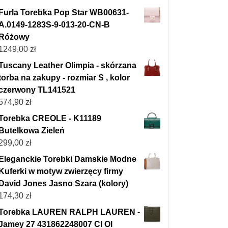
Furla Torebka Pop Star WB00631-
A.0149-1283S-9-013-20-CN-B
Różowy
1249,00
zł
Tuscany Leather Olimpia - skórzana
torba na zakupy - rozmiar S , kolor
czerwony TL141521
574,90
zł
Torebka CREOLE - K11189
Butelkowa Zieleń
299,00
zł
Eleganckie Torebki Damskie Modne
Kuferki w motyw zwierzęcy firmy
David Jones Jasno Szara (kolory)
174,30
zł
Torebka LAUREN RALPH LAUREN -
Jamey 27 431862248007 Cl Ol