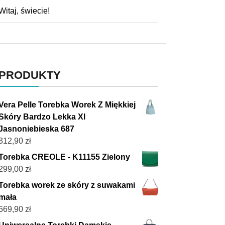
Witaj, świecie!
PRODUKTY
Vera Pelle Torebka Worek Z Miękkiej
Skóry Bardzo Lekka Xl
Jasnoniebieska 687
312,90
zł
Torebka CREOLE - K11155 Zielony
299,00
zł
Torebka worek ze skóry z suwakami
mała
669,90
zł