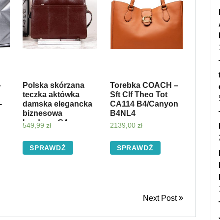
–
Polska skórzana
Torebka COACH –
teczka aktówka
Sft Clf Theo Tot
-
damska elegancka
CA114 B4/Canyon
biznesowa
B4NL4
bordowa G4 –
549,99
zł
2139,00
zł
bordowy
SPRAWDŹ
SPRAWDŹ
Next Post