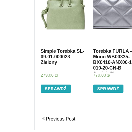
Simple Torebka SL-
Torebka FURLA 
09-01-000023
Moon WB00335-
Zielony
BX0410-ANX00-1
019-20-CN-B
Acciaio/Nero
279,00
zł
779,00
zł
SPRAWDŹ
SPRAWDŹ
Previous Post