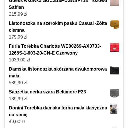
Guess wsuwka GUCS13PUSASPI 13" różowa
Saffian
215,99
zł
Listonoszka na szerokim pasku Casual -Żółta
ciemna
179,99
zł
Furla Torebka Charlotte WE00269-AX0733-
1265S-1-003-20-CN-E Czerwony
1039,00
zł
Damska listonoszka skórzana dwukomorowa
mała
589,90
zł
Saszetka nerka szara Beltimore F23
139,99
zł
Donini Torebka damska torba mala klasyczna
na ramię
49,00
zł