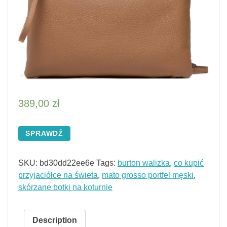
389,00
zł
SPRAWDŹ
SKU:
bd30dd22ee6e
Tags:
burton walizka
,
co kupić
przyjaciółce na świeta
,
mato grosso portfel męski
,
skórzane botki na koturnie
Description