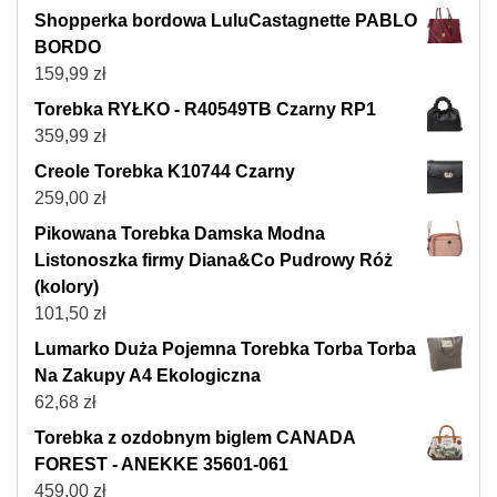
Shopperka bordowa LuluCastagnette PABLO
BORDO
159,99
zł
Torebka RYŁKO - R40549TB Czarny RP1
359,99
zł
Creole Torebka K10744 Czarny
259,00
zł
Pikowana Torebka Damska Modna
Listonoszka firmy Diana&Co Pudrowy Róż
(kolory)
101,50
zł
Lumarko Duża Pojemna Torebka Torba Torba
Na Zakupy A4 Ekologiczna
62,68
zł
Torebka z ozdobnym biglem CANADA
FOREST - ANEKKE 35601-061
459,00
zł