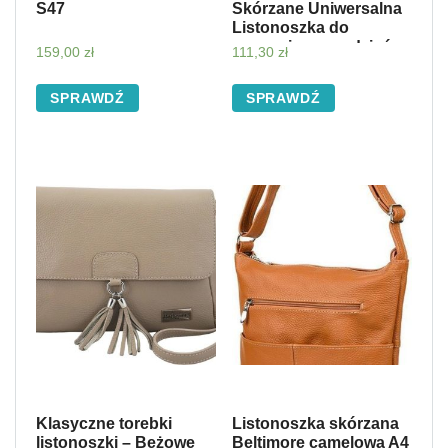
S47
Skórzane Uniwersalna
Listonoszka do
noszenia na co dzień
159,00
zł
111,30
zł
Zielona (kolory)
SPRAWDŹ
SPRAWDŹ
Klasyczne torebki
Listonoszka skórzana
listonoszki – Beżowe
Beltimore camelowa A4