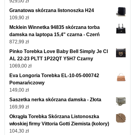
929,00
zł
Granatowa skórzana listonoszka H24
109,90
zł
Mcklein Winnetka 94835 skórzana torba
damska na laptopa 15,4" czarna - Czerń
872,99
zł
Pinko Torebka Love Baby Bell Simply Je Cl
AL 22-23 PLTT 1P22QT Y5H7 Czarny
1069,00
zł
Eva Longoria Torebka EL-10-05-000742
Pomarańczowy
149,00
zł
Saszetka nerka skórzana damska - Złota
169,99
zł
Okrągła Torebka Skórzana Listonoszka
włoskiej firmy Vittoria Gotti Ziemista (kolory)
104,30
zł