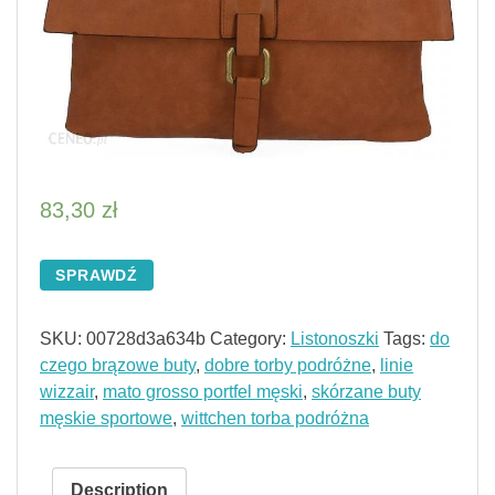
83,30
zł
SPRAWDŹ
SKU:
00728d3a634b
Category:
Listonoszki
Tags:
do
czego brązowe buty
,
dobre torby podróżne
,
linie
wizzair
,
mato grosso portfel męski
,
skórzane buty
męskie sportowe
,
wittchen torba podróżna
Description