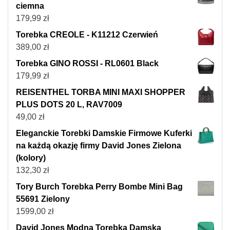
ciemna
179,99
zł
Torebka CREOLE - K11212 Czerwień
389,00
zł
Torebka GINO ROSSI - RL0601 Black
179,99
zł
REISENTHEL TORBA MINI MAXI SHOPPER
PLUS DOTS 20 L, RAV7009
49,00
zł
Eleganckie Torebki Damskie Firmowe Kuferki
na każdą okazję firmy David Jones Zielona
(kolory)
132,30
zł
Tory Burch Torebka Perry Bombe Mini Bag
55691 Zielony
1599,00
zł
David Jones Modna Torebka Damska