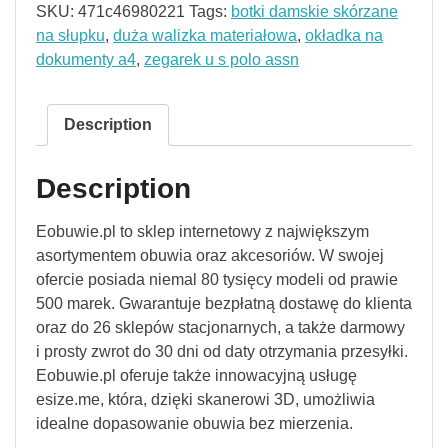
SKU:
471c46980221
Tags:
botki damskie skórzane
na słupku
,
duża walizka materiałowa
,
okładka na
dokumenty a4
,
zegarek u s polo assn
Description
Description
Eobuwie.pl to sklep internetowy z największym
asortymentem obuwia oraz akcesoriów. W swojej
ofercie posiada niemal 80 tysięcy modeli od prawie
500 marek. Gwarantuje bezpłatną dostawę do klienta
oraz do 26 sklepów stacjonarnych, a także darmowy
i prosty zwrot do 30 dni od daty otrzymania przesyłki.
Eobuwie.pl oferuje także innowacyjną usługę
esize.me, która, dzięki skanerowi 3D, umożliwia
idealne dopasowanie obuwia bez mierzenia.