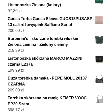
Listonoszka Zielona (kolory)
97,30
zł
Guess Torba Guess Sleeve GUCS13PUSASPI
13 cali różowy/pink Saffiano Script
200,00
zł
Barberini's - skórzane torebki włoskie -
Zielona ciemna - Zielony ciemny
219,99
zł
Listonoszka skórzana MARCO MAZZINI
czarna L237a
199,99
zł
Duża torebka damska - PEPE MOLL 20137
CZARNA
209,00
zł
Torebka skórzana na ramię KEMER VOOC
EP20 Szara
398,77
zł