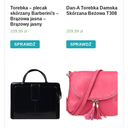
Torebka – plecak
Dan-A Torebka Damska
skórzany Barberini’s –
Skórzana Beżowa T308
Brązowa jasna –
Brązowy jasny
339,99
zł
209,99
zł
SPRAWDŹ
SPRAWDŹ