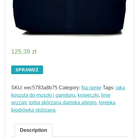
125,39
zł
SPRAWDŹ
SKU:
eec5783a8b75
Category:
Na ramię
Tags:
jaka
koszula do muszki i garnituru
,
kropeczki
,
linie
wizzair
,
torba skórzana damska allegro
,
torebka
biodrówka skórzana
Description