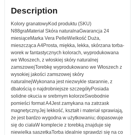
Description
Kolory granatowyKod produktu (SKU)
N88graMateriał Skóra naturalnaGwarancja 24
miesiąceMarka Vera PelleWielkość Duża,
mieszcząca A4Prosta, miękka, lekka, skórzana torba-
worek w fantastycznych kolorach, wyprodukowana
we Włoszech, z włoskiej skóry naturalnej
zamszowejTorebkę wyprodukowano we Włoszech z
wysokiej jakości zamszowej skóry
naturalnejWykonana jest niezwykle starannie, z
dbałością o najdrobniejsze szczegółyPosiada
solidne okucia w srebrnym kolorzeSwobodnie
pomieści format A4Jest zamykana na zatrzask
magnetycznyJej lekkość, kształt i materiał sprawiają,
że jest bardzo wygodna w użytkowaniu; dopasowuje
się do ciałaW komplecie z torebką znajduje się
niewielka saszetkaTorba idealnie sprawdzi się na co