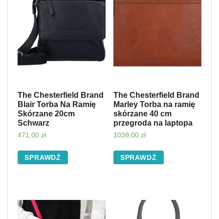
The Chesterfield Brand
The Chesterfield Brand
Blair Torba Na Ramię
Marley Torba na ramię
Skórzane 20cm
skórzane 40 cm
Schwarz
przegroda na laptopa
cognac
471,00
zł
1038,00
zł
SPRAWDŹ
SPRAWDŹ