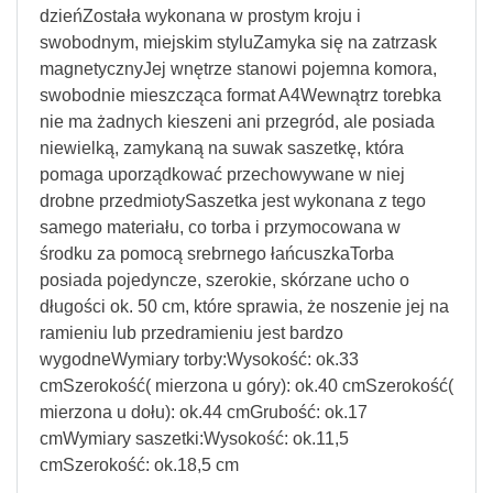
dzieńZostała wykonana w prostym kroju i
swobodnym, miejskim styluZamyka się na zatrzask
magnetycznyJej wnętrze stanowi pojemna komora,
swobodnie mieszcząca format A4Wewnątrz torebka
nie ma żadnych kieszeni ani przegród, ale posiada
niewielką, zamykaną na suwak saszetkę, która
pomaga uporządkować przechowywane w niej
drobne przedmiotySaszetka jest wykonana z tego
samego materiału, co torba i przymocowana w
środku za pomocą srebrnego łańcuszkaTorba
posiada pojedyncze, szerokie, skórzane ucho o
długości ok. 50 cm, które sprawia, że noszenie jej na
ramieniu lub przedramieniu jest bardzo
wygodneWymiary torby:Wysokość: ok.33
cmSzerokość( mierzona u góry): ok.40 cmSzerokość(
mierzona u dołu): ok.44 cmGrubość: ok.17
cmWymiary saszetki:Wysokość: ok.11,5
cmSzerokość: ok.18,5 cm