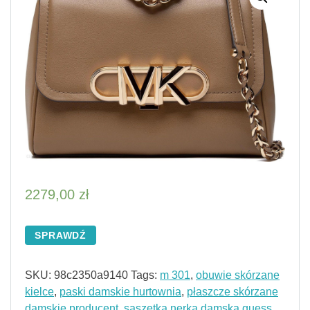
2279,00
zł
SPRAWDŹ
SKU:
98c2350a9140
Tags:
m 301
,
obuwie skórzane
kielce
,
paski damskie hurtownia
,
płaszcze skórzane
damskie producent
,
saszetka nerka damska guess
,