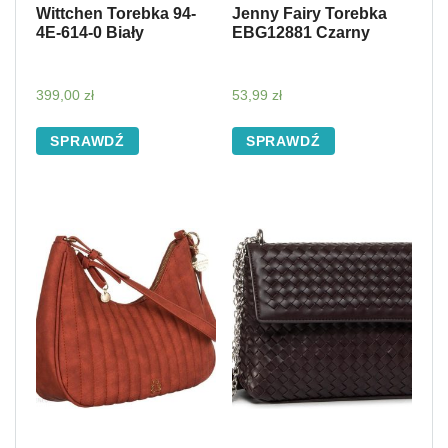
Wittchen Torebka 94-
Jenny Fairy Torebka
4E-614-0 Biały
EBG12881 Czarny
399,00
zł
53,99
zł
SPRAWDŹ
SPRAWDŹ