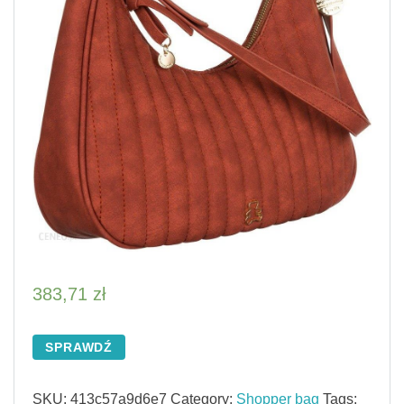
383,71
zł
SPRAWDŹ
SKU:
413c57a9d6e7
Category:
Shopper bag
Tags: