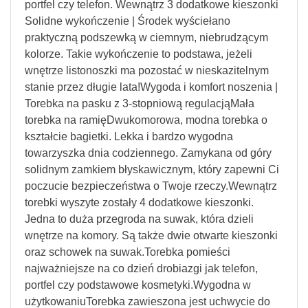
portfel czy telefon. Wewnątrz 3 dodatkowe kieszonki
Solidne wykończenie | Środek wyściełano
praktyczną podszewką w ciemnym, niebrudzącym
kolorze. Takie wykończenie to podstawa, jeżeli
wnętrze listonoszki ma pozostać w nieskazitelnym
stanie przez długie lata!Wygoda i komfort noszenia |
Torebka na pasku z 3-stopniową regulacjąMała
torebka na ramięDwukomorowa, modna torebka o
kształcie bagietki. Lekka i bardzo wygodna
towarzyszka dnia codziennego. Zamykana od góry
solidnym zamkiem błyskawicznym, który zapewni Ci
poczucie bezpieczeństwa o Twoje rzeczy.Wewnątrz
torebki wyszyte zostały 4 dodatkowe kieszonki.
Jedna to duża przegroda na suwak, która dzieli
wnętrze na komory. Są także dwie otwarte kieszonki
oraz schowek na suwak.Torebka pomieści
najważniejsze na co dzień drobiazgi jak telefon,
portfel czy podstawowe kosmetyki.Wygodna w
użytkowaniuTorebka zawieszona jest uchwycie do