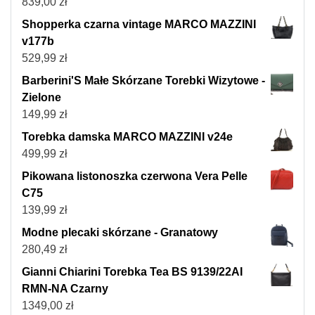
839,00
zł
Shopperka czarna vintage MARCO MAZZINI
v177b
529,99
zł
Barberini'S Małe Skórzane Torebki Wizytowe -
Zielone
149,99
zł
Torebka damska MARCO MAZZINI v24e
499,99
zł
Pikowana listonoszka czerwona Vera Pelle
C75
139,99
zł
Modne plecaki skórzane - Granatowy
280,49
zł
Gianni Chiarini Torebka Tea BS 9139/22AI
RMN-NA Czarny
1349,00
zł