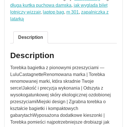
długa kurtka puchowa damska
,
jak wygląda bilet
lotniczy wizzair
,
laptop bag
,
m 301
,
zapalniczka z
latarką
Description
Description
Torebka bagietka z pionowymi przeszyciami —
LuluCastagnetteRenomowana marka | Torebka
renomowanej marki, która skradnie Twoje
serce!Jakość i precyzja wykonania | Odszyta z
wysokogatunkowej skóry ekologicznej ozdobionej
przeszyciamiMiejski design | Zgrabna torebka o
kształcie bagietki i kompaktowych
gabarytachWyposażona dodatkowe kieszonki |
Torebka pomieści najpotrzebniejsze drobiazgi jak