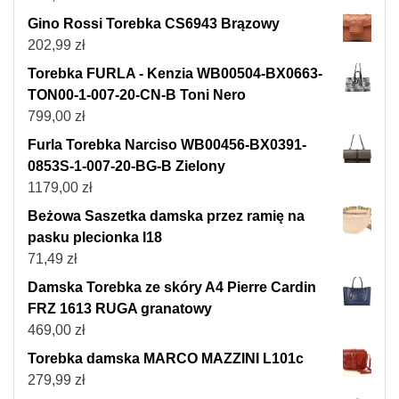
Gino Rossi Torebka CS6943 Brązowy
202,99
zł
Torebka FURLA - Kenzia WB00504-BX0663-
TON00-1-007-20-CN-B Toni Nero
799,00
zł
Furla Torebka Narciso WB00456-BX0391-
0853S-1-007-20-BG-B Zielony
1179,00
zł
Beżowa Saszetka damska przez ramię na
pasku plecionka I18
71,49
zł
Damska Torebka ze skóry A4 Pierre Cardin
FRZ 1613 RUGA granatowy
469,00
zł
Torebka damska MARCO MAZZINI L101c
279,99
zł