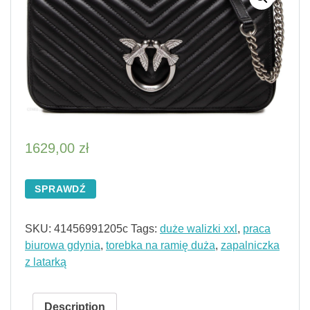
1629,00
zł
SPRAWDŹ
SKU:
41456991205c
Tags:
duże walizki xxl
,
praca
biurowa gdynia
,
torebka na ramię duża
,
zapalniczka
z latarką
Description