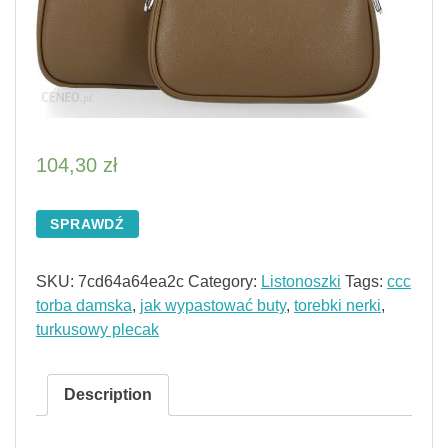
104,30
zł
SPRAWDŹ
SKU:
7cd64a64ea2c
Category:
Listonoszki
Tags:
ccc
torba damska
,
jak wypastować buty
,
torebki nerki
,
turkusowy plecak
Description