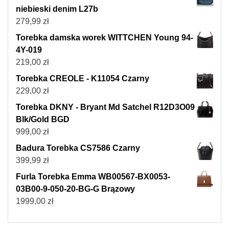
niebieski denim L27b
279,99
zł
Torebka damska worek WITTCHEN Young 94-
4Y-019
219,00
zł
Torebka CREOLE - K11054 Czarny
229,00
zł
Torebka DKNY - Bryant Md Satchel R12D3O09
Blk/Gold BGD
999,00
zł
Badura Torebka CS7586 Czarny
399,99
zł
Furla Torebka Emma WB00567-BX0053-
03B00-9-050-20-BG-G Brązowy
1999,00
zł