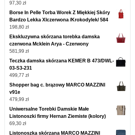
97,30
zł
Borse In Pelle Torba Worek Z Miękkiej Skóry
Bardzo Lekka Xlczerwona /Krokodylek/ 584
198,80
zł
Ekskluzywna skórzana torebka damska
czerwona Mcklein Arya - Czerwony
581,99
zł
Teczka damska skórzana KEMER B 473/DWL-
03-S3-231
499,77
zł
Shopper bag c. brązowy MARCO MAZZINI
v91e
479,99
zł
Uniwersalne Torebki Damskie Małe
Listonoszki firmy Hernan Ziemiste (kolory)
69,30
zł
Listonoszka skórzana MARCO MAZZINI