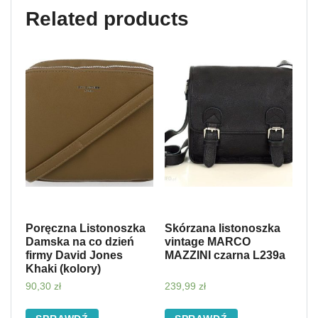
Related products
Poręczna Listonoszka
Skórzana listonoszka
Damska na co dzień
vintage MARCO
firmy David Jones
MAZZINI czarna L239a
Khaki (kolory)
90,30
zł
239,99
zł