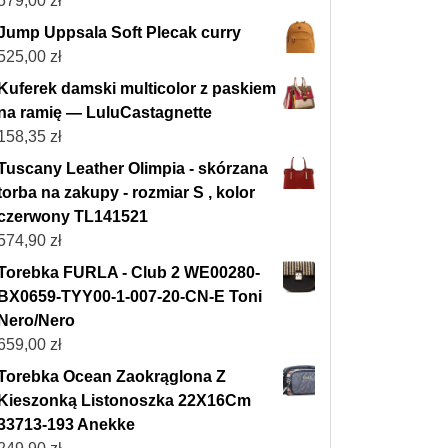
579,00
zł
Jump Uppsala Soft Plecak curry
525,00
zł
Kuferek damski multicolor z paskiem
na ramię — LuluCastagnette
158,35
zł
Tuscany Leather Olimpia - skórzana
torba na zakupy - rozmiar S , kolor
czerwony TL141521
574,90
zł
Torebka FURLA - Club 2 WE00280-
BX0659-TYY00-1-007-20-CN-E Toni
Nero/Nero
659,00
zł
Torebka Ocean Zaokrąglona Z
Kieszonką Listonoszka 22X16Cm
33713-193 Anekke