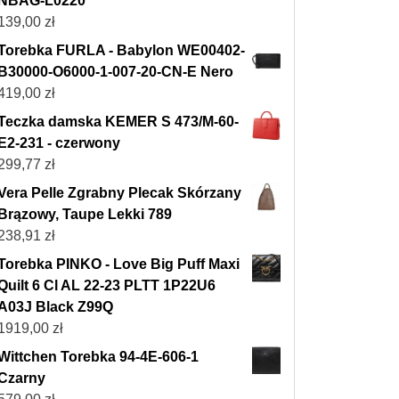
NBAG-L0220
139,00
zł
Torebka FURLA - Babylon WE00402-
B30000-O6000-1-007-20-CN-E Nero
419,00
zł
Teczka damska KEMER S 473/M-60-
E2-231 - czerwony
299,77
zł
Vera Pelle Zgrabny Plecak Skórzany
Brązowy, Taupe Lekki 789
238,91
zł
Torebka PINKO - Love Big Puff Maxi
Quilt 6 Cl AL 22-23 PLTT 1P22U6
A03J Black Z99Q
1919,00
zł
Wittchen Torebka 94-4E-606-1
Czarny