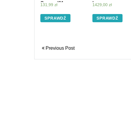
Czarny I61
h
131,99
zł
1429,00
zł
SPRAWDŹ
SPRAWDŹ
Previous Post