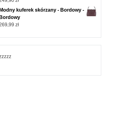
249,90
zł
Modny kuferek skórzany - Bordowy -
Bordowy
269,99
zł
zzzzz