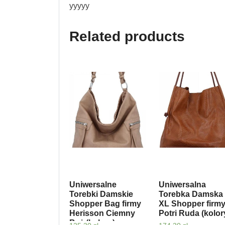
yyyyy
Related products
Uniwersalne
Uniwersalna
Torebki Damskie
Torebka Damska
Shopper Bag firmy
XL Shopper firm
Herisson Ciemny
Potri Ruda (kolor
Beż (kolory)