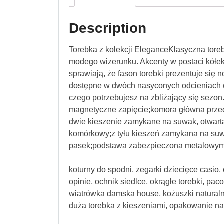
Description
Torebka z kolekcji EleganceKlasyczna tor
modego wizerunku. Akcenty w postaci kółe
sprawiają, że fason torebki prezentuje się
dostępne w dwóch nasyconych odcieniach (
czego potrzebujesz na zbliżający się sez
magnetyczne zapięcie;komora główna prze
dwie kieszenie zamykane na suwak, otwarta 
komórkowy;z tyłu kieszeń zamykana na suwa
pasek;podstawa zabezpieczona metalowym
koturny do spodni, zegarki dziecięce casio, 
opinie, ochnik siedlce, okrągłe torebki, pac
wiatrówka damska house, kożuszki naturaln
duża torebka z kieszeniami, opakowanie na