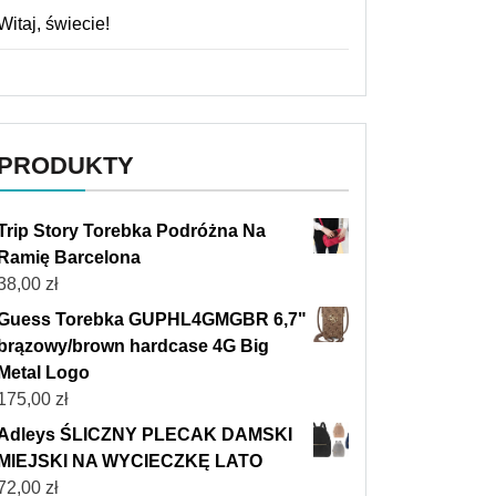
Witaj, świecie!
PRODUKTY
Trip Story Torebka Podróżna Na
Ramię Barcelona
38,00
zł
Guess Torebka GUPHL4GMGBR 6,7"
brązowy/brown hardcase 4G Big
Metal Logo
175,00
zł
Adleys ŚLICZNY PLECAK DAMSKI
MIEJSKI NA WYCIECZKĘ LATO
72,00
zł