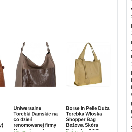
Uniwersalne
Borse In Pelle Duża
Torebki Damskie na
Torebka Włoska
y
co dzień
Shopper Bag
y)
renomowanej firmy
Beżowa Skóra
Conci Ziemista
Naturalna 1400