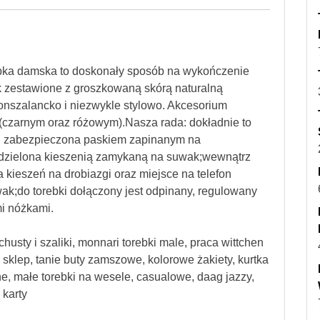
ebka damska to doskonały sposób na wykończenie
k zestawione z groszkowaną skórą naturalną
 nonszalancko i niezwykle stylowo. Akcesorium
czarnym oraz różowym).Nasza rada: dokładnie to
on. zabezpieczona paskiem zapinanym na
dzielona kieszenią zamykaną na suwak;wewnątrz
kieszeń na drobiazgi oraz miejsce na telefon
k;do torebki dołączony jest odpinany, regulowany
i nóżkami.
chusty i szaliki, monnari torebki male, praca wittchen
o sklep, tanie buty zamszowe, kolorowe żakiety, kurtka
e, małe torebki na wesele, casualowe, daag jazzy,
 karty