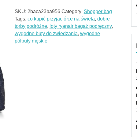
SKU:
2baca23ba956
Category:
Shopper bag
Tags:
co kupić przyjaciółce na świeta
,
dobre
torby podróżne
,
loty ryanair bagaż podręczny
,
wygodne buty do zwiedzania
,
wygodne
półbuty męskie