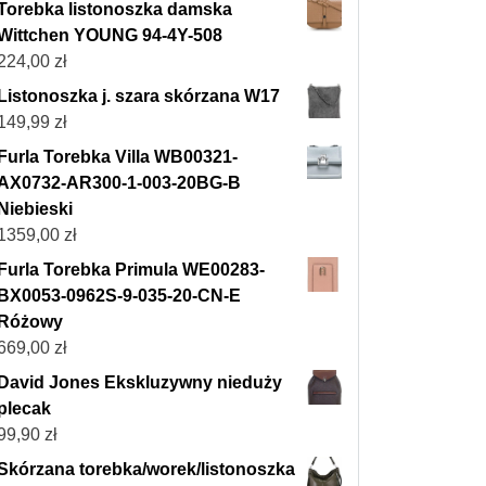
Torebka listonoszka damska
Wittchen YOUNG 94-4Y-508
224,00
zł
Listonoszka j. szara skórzana W17
149,99
zł
Furla Torebka Villa WB00321-
AX0732-AR300-1-003-20BG-B
Niebieski
1359,00
zł
Furla Torebka Primula WE00283-
BX0053-0962S-9-035-20-CN-E
Różowy
669,00
zł
David Jones Ekskluzywny nieduży
plecak
99,90
zł
Skórzana torebka/worek/listonoszka