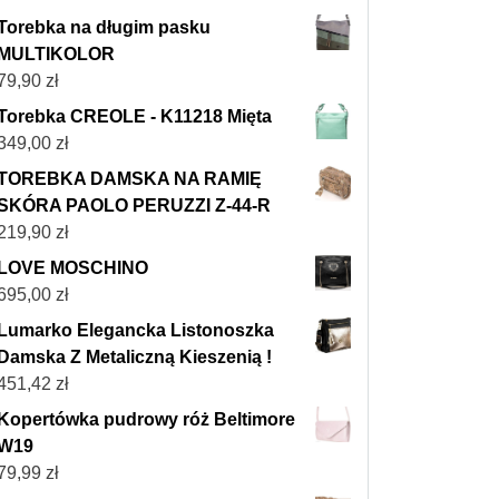
Torebka na długim pasku
MULTIKOLOR
79,90
zł
Torebka CREOLE - K11218 Mięta
349,00
zł
TOREBKA DAMSKA NA RAMIĘ
SKÓRA PAOLO PERUZZI Z-44-R
219,90
zł
LOVE MOSCHINO
695,00
zł
Lumarko Elegancka Listonoszka
Damska Z Metaliczną Kieszenią !
451,42
zł
Kopertówka pudrowy róż Beltimore
W19
79,99
zł