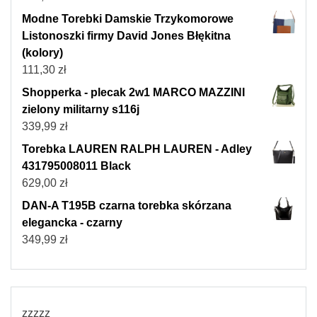
Modne Torebki Damskie Trzykomorowe
Listonoszki firmy David Jones Błękitna
(kolory)
111,30
zł
Shopperka - plecak 2w1 MARCO MAZZINI
zielony militarny s116j
339,99
zł
Torebka LAUREN RALPH LAUREN - Adley
431795008011 Black
629,00
zł
DAN-A T195B czarna torebka skórzana
elegancka - czarny
349,99
zł
zzzzz