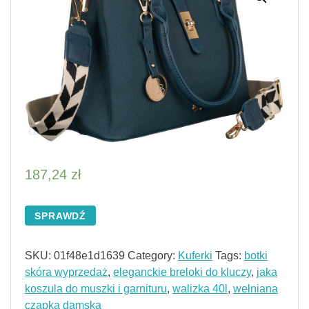
187,24
zł
SPRAWDŹ
SKU:
01f48e1d1639
Category:
Kuferki
Tags:
botki
skóra wyprzedaż
,
eleganckie breloki do kluczy
,
jaka
koszula do muszki i garnituru
,
walizka 40l
,
wełniana
czapka damska