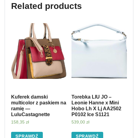
Related products
Kuferek damski
Torebka LIU JO –
multicolor z paskiem na
Leonie Hanne x Mini
ramię —
Hobo Lh X Lj AA2502
LuluCastagnette
P0102 Ice S1121
158,35
zł
539,00
zł
SPRAWDŹ
SPRAWDŹ