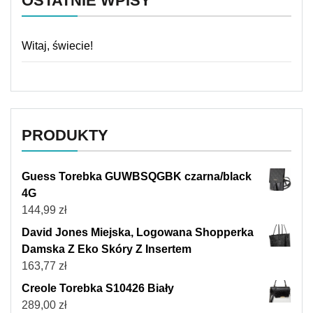
OSTATNIE WPISY
Witaj, świecie!
PRODUKTY
Guess Torebka GUWBSQGBK czarna/black
4G
144,99
zł
David Jones Miejska, Logowana Shopperka
Damska Z Eko Skóry Z Insertem
163,77
zł
Creole Torebka S10426 Biały
289,00
zł