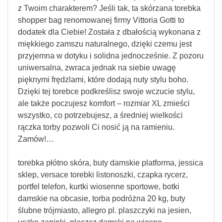
z Twoim charakterem? Jeśli tak, ta skórzana torebka
shopper bag renomowanej firmy Vittoria Gotti to
dodatek dla Ciebie! Została z dbałością wykonana z
miękkiego zamszu naturalnego, dzięki czemu jest
przyjemna w dotyku i solidna jednocześnie. Z pozoru
uniwersalna, zwraca jednak na siebie uwagę
pięknymi frędzlami, które dodają nuty stylu boho.
Dzięki tej torebce podkreślisz swoje wczucie stylu,
ale także poczujesz komfort – rozmiar XL zmieści
wszystko, co potrzebujesz, a średniej wielkości
rączka torby pozwoli Ci nosić ją na ramieniu.
Zamów!…
torebka płótno skóra, buty damskie platforma, jessica
sklep, versace torebki listonoszki, czapka rycerz,
portfel telefon, kurtki wiosenne sportowe, botki
damskie na obcasie, torba podróżna 20 kg, buty
ślubne trójmiasto, allegro pl. plaszczyki na jesien,