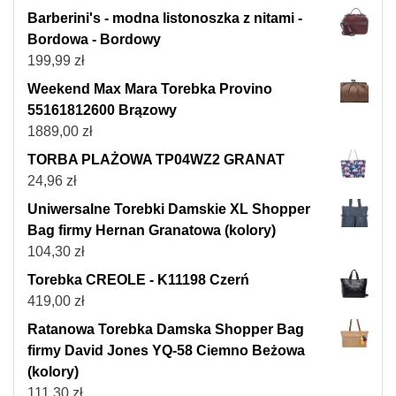
Barberini's - modna listonoszka z nitami -
Bordowa - Bordowy
199,99
zł
Weekend Max Mara Torebka Provino
55161812600 Brązowy
1889,00
zł
TORBA PLAŻOWA TP04WZ2 GRANAT
24,96
zł
Uniwersalne Torebki Damskie XL Shopper
Bag firmy Hernan Granatowa (kolory)
104,30
zł
Torebka CREOLE - K11198 Czerń
419,00
zł
Ratanowa Torebka Damska Shopper Bag
firmy David Jones YQ-58 Ciemno Beżowa
(kolory)
111,30
zł