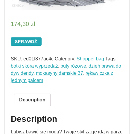
174,30
zł
SPRAWDŹ
SKU:
ed01f877ac4c
Category:
Shopper bag
Tags:
botki skóra wyprzedaż
,
buty różowe
,
dzień prawa do
dywidendy
,
mokasyny damskie 37
,
rękawiczka z
jednym palcem
Description
Description
Lubisz bawić się modą? Twoje stylizacje idą w parze