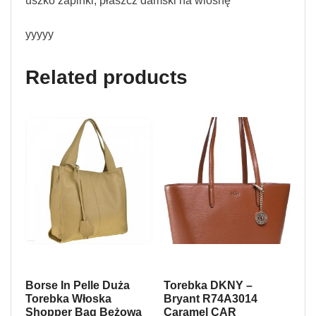
uszko zapinki, płaszcz damski na wiosnę
yyyyy
Related products
Borse In Pelle Duża
Torebka DKNY –
Torebka Włoska
Bryant R74A3014
Shopper Bag Beżowa
Caramel CAR