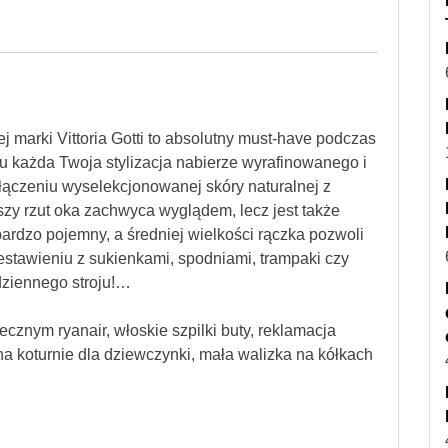
marki Vittoria Gotti to absolutny must-have podczas
u każda Twoja stylizacja nabierze wyrafinowanego i
łączeniu wyselekcjonowanej skóry naturalnej z
y rzut oka zachwyca wyglądem, lecz jest także
ardzo pojemny, a średniej wielkości rączka pozwoli
estawieniu z sukienkami, spodniami, trampaki czy
dziennego stroju!…
ecznym ryanair, włoskie szpilki buty, reklamacja
a koturnie dla dziewczynki, mała walizka na kółkach