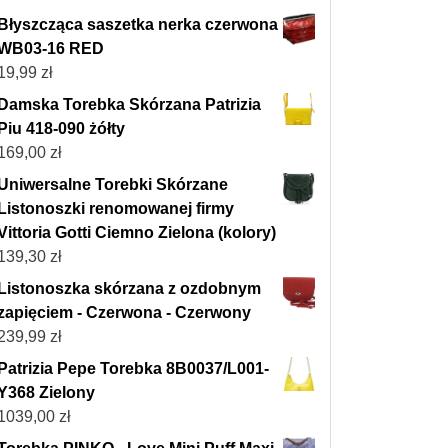
Błyszcząca saszetka nerka czerwona
WB03-16 RED
19,99
zł
Damska Torebka Skórzana Patrizia
Piu 418-090 żółty
169,00
zł
Uniwersalne Torebki Skórzane
Listonoszki renomowanej firmy
Vittoria Gotti Ciemno Zielona (kolory)
139,30
zł
Listonoszka skórzana z ozdobnym
zapięciem - Czerwona - Czerwony
239,99
zł
Patrizia Pepe Torebka 8B0037/L001-
Y368 Zielony
1039,00
zł