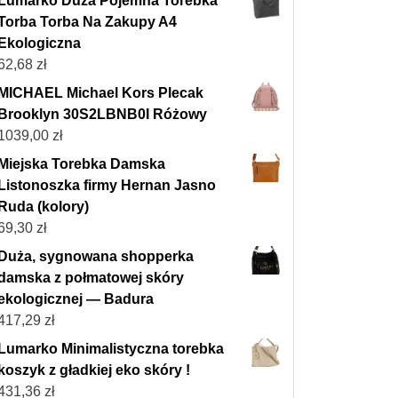
Lumarko Duża Pojemna Torebka
Torba Torba Na Zakupy A4
Ekologiczna
62,68
zł
MICHAEL Michael Kors Plecak
Brooklyn 30S2LBNB0I Różowy
1039,00
zł
Miejska Torebka Damska
Listonoszka firmy Hernan Jasno
Ruda (kolory)
69,30
zł
Duża, sygnowana shopperka
damska z połmatowej skóry
ekologicznej — Badura
417,29
zł
Lumarko Minimalistyczna torebka
koszyk z gładkiej eko skóry !
431,36
zł