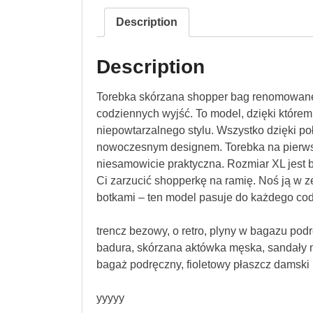
Description
Description
Torebka skórzana shopper bag renomowanej 
codziennych wyjść. To model, dzięki którem
niepowtarzalnego stylu. Wszystko dzięki po
nowoczesnym designem. Torebka na pierwsz
niesamowicie praktyczna. Rozmiar XL jest b
Ci zarzucić shopperkę na ramię. Noś ją w z
botkami – ten model pasuje do każdego co
trencz bezowy, o retro, plyny w bagazu podr
badura, skórzana aktówka męska, sandały n
bagaż podręczny, fioletowy płaszcz damski
yyyyy