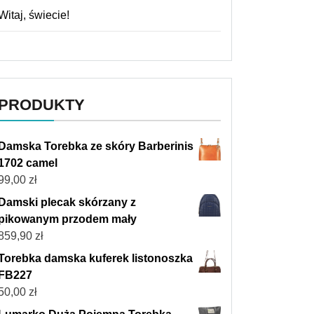
Witaj, świecie!
PRODUKTY
Damska Torebka ze skóry Barberinis
1702 camel
99,00
zł
Damski plecak skórzany z
pikowanym przodem mały
859,90
zł
Torebka damska kuferek listonoszka
FB227
50,00
zł