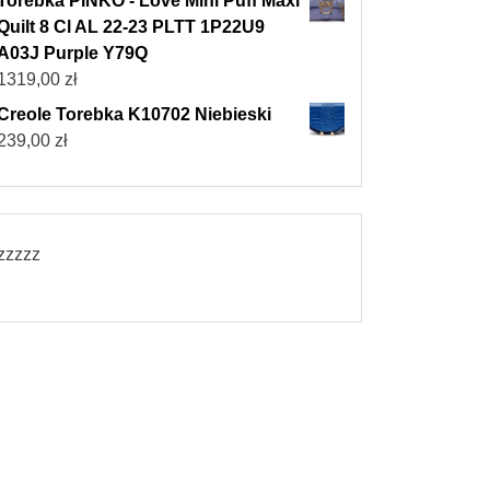
Torebka PINKO - Love Mini Puff Maxi
Quilt 8 Cl AL 22-23 PLTT 1P22U9
A03J Purple Y79Q
1319,00
zł
Creole Torebka K10702 Niebieski
239,00
zł
zzzzz