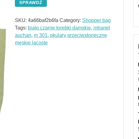
SPRAWDŹ
SKU:
4a66baf2b6fa
Category:
Shopper bag
Tags:
biało czarne torebki damskie
,
intranet
auchan
,
m 301
,
okulary przeciwsłoneczne
męskie lacoste