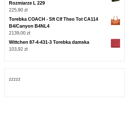
Rozmiarze L 229
225,90
zł
Torebka COACH - Sft Clf Theo Tot CA114
B4/Canyon B4NL4
2139,00
zł
Wittchen 87-4-431-3 Torebka damska
103,92
zł
zzzzz