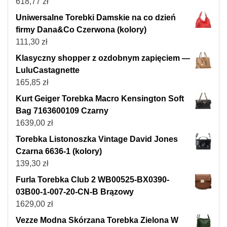
618,77
zł
Uniwersalne Torebki Damskie na co dzień
firmy Dana&Co Czerwona (kolory)
111,30
zł
Klasyczny shopper z ozdobnym zapięciem —
LuluCastagnette
165,85
zł
Kurt Geiger Torebka Macro Kensington Soft
Bag 7163600109 Czarny
1639,00
zł
Torebka Listonoszka Vintage David Jones
Czarna 6636-1 (kolory)
139,30
zł
Furla Torebka Club 2 WB00525-BX0390-
03B00-1-007-20-CN-B Brązowy
1629,00
zł
Vezze Modna Skórzana Torebka Zielona W