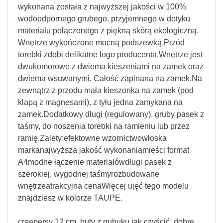
wykonana została z najwyższej jakości w 100%
wodoodpornego grubego, przyjemnego w dotyku
materiału połączonego z piękną skórą ekologiczną.
Wnętrze wykończone mocną podszewką.Przód
torebki zdobi delikatne logo producenta.Wnętrze jest
dwukomorowe z dwiema kieszeniami na zamek oraz
dwiema wsuwanymi. Całość zapinana na zamek.Na
zewnątrz z przodu mała kieszonka na zamek (pod
klapą z magnesami), z tyłu jedna zamykana na
zamek.Dodatkowy długi (regulowany), gruby pasek z
taśmy, do noszenia torebki na ramieniu lub przez
ramię.Zalety:efektowne wzornictwowłoska
markanajwyższa jakość wykonaniamieści format
A4modne łączenie materiałówdługi pasek z
szerokiej, wygodnej taśmyrozbudowane
wnętrzeatrakcyjna cenaWięcej ujęć tego modelu
znajdziesz w kolorze TAUPE.
creepersy 12 cm, buty z nubuku jak czyścić, dobre