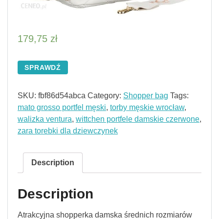
179,75
zł
SPRAWDŹ
SKU:
fbf86d54abca
Category:
Shopper bag
Tags:
mato grosso portfel męski
,
torby męskie wrocław
,
walizka ventura
,
wittchen portfele damskie czerwone
,
zara torebki dla dziewczynek
Description
Description
Atrakcyjna shopperka damska średnich rozmiarów