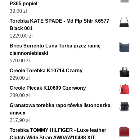
P365 popiel
39,00
zł
Torebka KATE SPADE - Md Flp Shlr K6577
Black 001
1229,00
zł
Brics Sorrento Luna Torba przez ramię
ciemnoniebieski
570,00
zł
Creole Torebka K10714 Czarny
229,00
zł
Creole Plecak K10609 Czerwony
289,00
zł
Granatowa torebka raportówka listonoszka
unisex
217,90
zł
Torebka TOMMY HILFIGER - Luxe leather
Clutch Wide Strap AW0AW10488 XIT