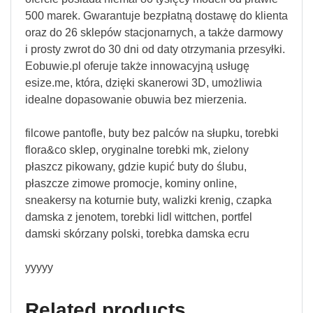
500 marek. Gwarantuje bezpłatną dostawę do klienta
oraz do 26 sklepów stacjonarnych, a także darmowy
i prosty zwrot do 30 dni od daty otrzymania przesyłki.
Eobuwie.pl oferuje także innowacyjną usługę
esize.me, która, dzięki skanerowi 3D, umożliwia
idealne dopasowanie obuwia bez mierzenia.
filcowe pantofle, buty bez palców na słupku, torebki
flora&co sklep, oryginalne torebki mk, zielony
płaszcz pikowany, gdzie kupić buty do ślubu,
płaszcze zimowe promocje, kominy online,
sneakersy na koturnie buty, walizki krenig, czapka
damska z jenotem, torebki lidl wittchen, portfel
damski skórzany polski, torebka damska ecru
yyyyy
Related products