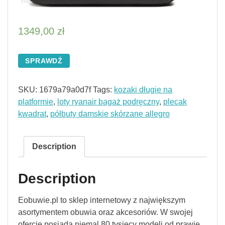
1349,00
zł
SPRAWDŹ
SKU:
1679a79a0d7f
Tags:
kozaki długie na
platformie
,
loty ryanair bagaż podręczny
,
plecak
kwadrat
,
półbuty damskie skórzane allegro
Description
Description
Eobuwie.pl to sklep internetowy z największym
asortymentem obuwia oraz akcesoriów. W swojej
ofercie posiada niemal 80 tysięcy modeli od prawie