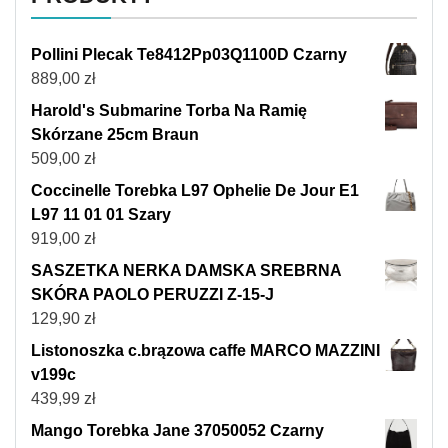
Pollini Plecak Te8412Pp03Q1100D Czarny
889,00
zł
Harold's Submarine Torba Na Ramię
Skórzane 25cm Braun
509,00
zł
Coccinelle Torebka L97 Ophelie De Jour E1
L97 11 01 01 Szary
919,00
zł
SASZETKA NERKA DAMSKA SREBRNA
SKÓRA PAOLO PERUZZI Z-15-J
129,90
zł
Listonoszka c.brązowa caffe MARCO MAZZINI
v199c
439,99
zł
Mango Torebka Jane 37050052 Czarny