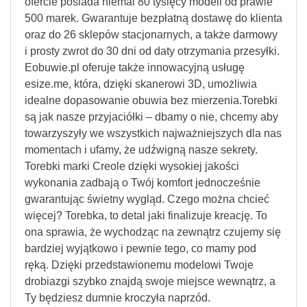
ofercie posiada niemal 80 tysięcy modeli od prawie
500 marek. Gwarantuje bezpłatną dostawę do klienta
oraz do 26 sklepów stacjonarnych, a także darmowy
i prosty zwrot do 30 dni od daty otrzymania przesyłki.
Eobuwie.pl oferuje także innowacyjną usługę
esize.me, która, dzięki skanerowi 3D, umożliwia
idealne dopasowanie obuwia bez mierzenia.Torebki
są jak nasze przyjaciółki – dbamy o nie, chcemy aby
towarzyszyły we wszystkich najważniejszych dla nas
momentach i ufamy, że udźwigną nasze sekrety.
Torebki marki Creole dzięki wysokiej jakości
wykonania zadbają o Twój komfort jednocześnie
gwarantując świetny wygląd. Czego można chcieć
więcej? Torebka, to detal jaki finalizuje kreację. To
ona sprawia, że wychodząc na zewnątrz czujemy się
bardziej wyjątkowo i pewnie tego, co mamy pod
ręką. Dzięki przedstawionemu modelowi Twoje
drobiazgi szybko znajdą swoje miejsce wewnątrz, a
Ty będziesz dumnie kroczyła naprzód.