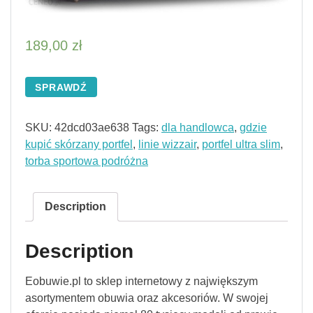
189,00
zł
SPRAWDŹ
SKU:
42dcd03ae638
Tags:
dla handlowca
,
gdzie
kupić skórzany portfel
,
linie wizzair
,
portfel ultra slim
,
torba sportowa podróżna
Description
Description
Eobuwie.pl to sklep internetowy z największym
asortymentem obuwia oraz akcesoriów. W swojej